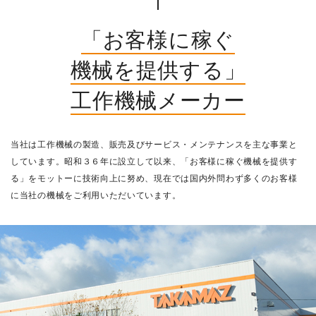
株主・投資家情報
「お客様に稼ぐ
サステナビリティ
機械を提供する」
採用
工作機械メーカー
電子公告
当社は工作機械の製造、販売及びサービス・メンテナンスを主な事業と
お問い合わせ
しています。
昭和３６年に設立して以来、
「お客様に稼ぐ機械を提供す
る」をモットーに技術向上に努め、
現在では国内外問わず多くのお客様
に当社の機械をご利用いただいています。
高松流技
ご利用に際して
当社のセキュリティへの取り組み
プライバシーポリシー