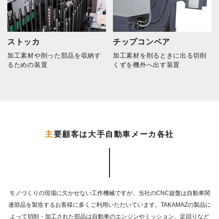
ストッカ
チップコンベア
加工素材や削った部品を収納す
加工素材を削るときに出る切削
るための装置
くずを機外へ出す装置
主
要顧客は大手自動車メーカ各社
モノづくりの現場に欠かせない工作機械ですが、
当社のCNC旋盤は自動車関
連部品を製造するお客様に多くご利用いただいています。
TAKAMAZの製品に
よって切削・加工された部品は自動車のエンジンやミッション、
足回りなど