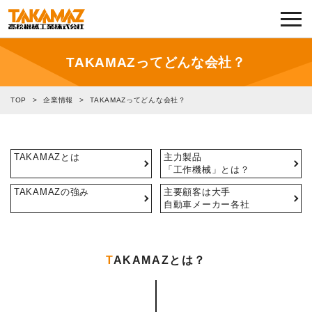
各種お問い合わせ・部品注文
採用に関してはこちらから
TAKAMAZってどんな会社？
企業情報
TOP
>
企業情報
>
TAKAMAZってどんな会社？
展示会・イベント
TAKAMAZとは
主力製品
「工作機械」とは？
ニュース
TAKAMAZの強み
主要顧客は大手
自動車メーカー各社
コラム
製品ラインナップ
T
AKAMAZとは？
サービス／サポート