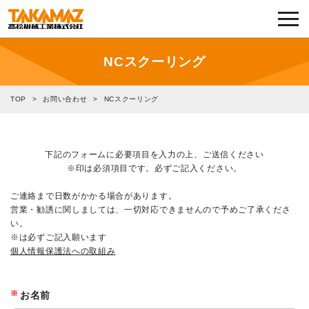
各種お問い合わせ・部品注文
採用に関してはこちらから
NCスクーリング
企業情報
TOP
>
お問い合わせ
>
NCスクーリング
展示会・イベント
下記のフォームに必要項目を入力の上、ご送信ください
※印は必須項目です。必ずご記入ください。
ニュース
ご連絡まで日数がかかる場合があります。
コラム
営業・勧誘に関しましては、一切対応できませんので予めご了承くださ
い。
※は必ずご記入願います
製品ラインナップ
個人情報保護法への取組み
サービス／サポート
※
お名前