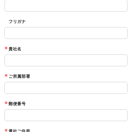
株主・投資家情報
サステナビリティ
フリガナ
採用
※
貴社名
電子公告
お問い合わせ
※
ご所属部署
高松流技
ご利用に際して
※
郵便番号
当社のセキュリティへの取り組み
※
貴社ご住所
プライバシーポリシー