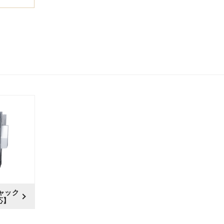
株主・投資家情報
中期経営計画
コーポレートガバナンス
業績データ
株式情報
株式の状況
配当・株主還元
株価情報
株主総会
IRカレンダー
IRライブラリ
チャック
応】
決算短信