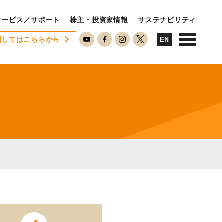
サービス／サポート
株主・投資家情報
サステナビリティ
関してはこちらから
USTAINABILITY
EN
ステナビリティ
サステナビリティに対する考え方
SDGsへの取り組み
ESG活動
ISO26000対照表
RECRUIT
用