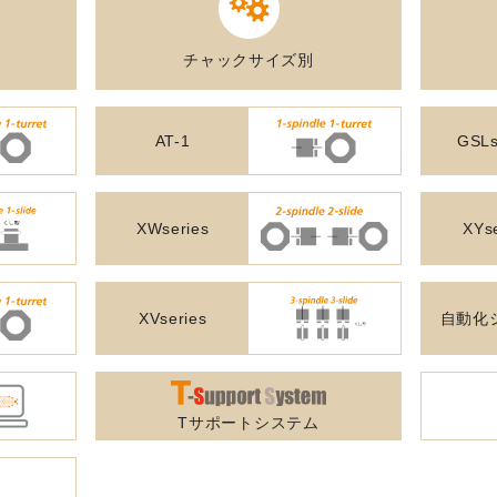
SKIVING MACHINE
XVseries
チャックサイズ別
P
その他製品
カタログダウンロード
電
AT-1
GSLs
資源ごみAI自動選別機
XWseries
XYs
SERVICE
サービス／サポート
XVseries
自動化
お
サービス／サポート
Tサポートシステム
IR