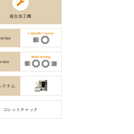
採用
複合加工機
UBLIC NOTICE
子公告
eries
電子公告
eries
CONTACT
システム
問い合わせ
製品の仕様・カタログ請求
コレットチャック
機械の故障・トラブル
加工の方法・技術に関して
部品注文・見積依頼