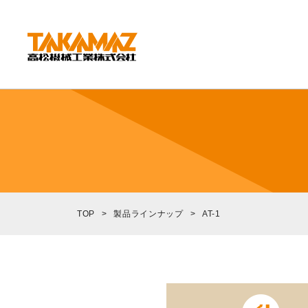
CORPORATE
企業情報
社長挨拶
会社概要
沿革
組織図
TOP
>
製品ラインナップ
>
AT-1
環境方針
拠点紹介
TAKAMAZってどんな会社？
事業内容