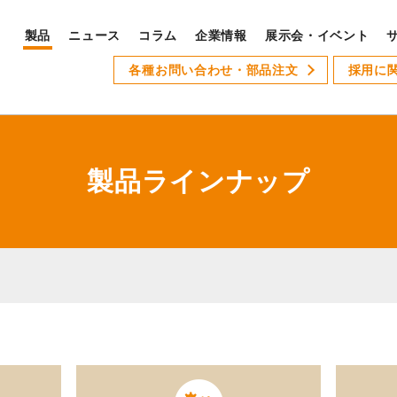
製品
ニュース
コラム
企業情報
展示会・イベント
PRODUCTS
各種お問い合わせ・部品注文
採用に
S
製品ラインナップ
サ
全製品ラインナップ
製品ラインナップ
Xseries
AT-1
GSLseries
GANG TYPE series
XWseries
XDseries
採
XYseries