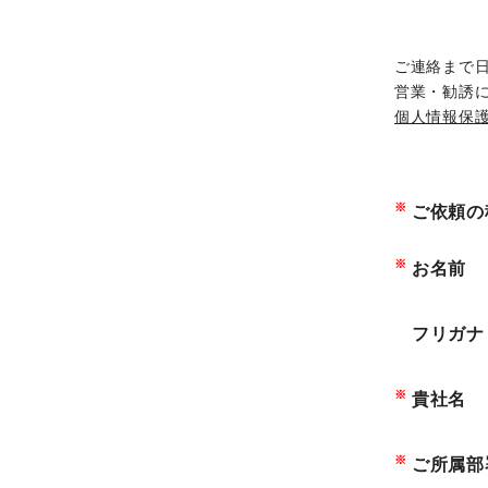
ORANGE NEWS
ご連絡まで
営業・勧誘
EVENT
個人情報保
展示会・イベント
主な展示会スケジュール
※
ご依頼の
NCスクーリング
※
お名前
NEWS
フリガナ
ニュース
※
貴社名
ALL
お知らせ一覧
※
ご所属部