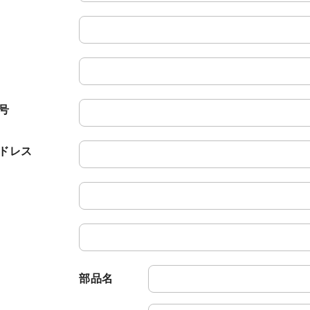
株主・投資家情報
中期経営計画
コーポレートガバナンス
業績データ
株式情報
号
株式の状況
ドレス
配当・株主還元
株価情報
株主総会
IRカレンダー
IRライブラリ
部品名
決算短信