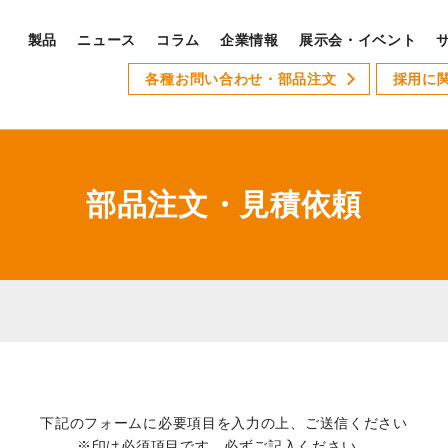
製品
ニュース
コラム
企業情報
展示会・イベント
PRODUCTS
各種お問い合わせ・部品注文
採用に
S
製品ラインナップ
サ
全製品ラインナップ
部品注文・見積依頼
Xseries
AT-1
GSLseries
GANG TYPE series
XWseries
XDseries
採
下記のフォームに必要項目を入力の上、ご送信ください
XYseries
※印は必須項目です。必ずご記入ください。