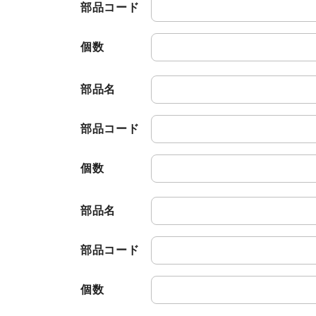
有価証券報告書等
部品コード
決算説明会資料
個数
ファクトブック
株主通信
部品名
FAQ
部品コード
個数
部品名
部品コード
個数