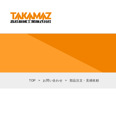
CORPORATE
企業情報
社長挨拶
会社概要
沿革
組織図
TOP
>
お問い合わせ
>
部品注文・見積依頼
環境方針
拠点紹介
TAKAMAZってどんな会社？
事業内容