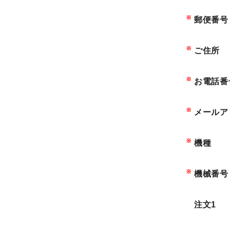
トピックス一覧
※
郵便番号
イベントニュース一覧
IRニュース一覧
※
ご住所
COLUMN
※
お電話番
コラム
※
メールア
ALL
※
機種
製品情報一覧
加工技術一覧
※
機械番号
作ってみた一覧
基礎知識一覧
注文1
イベント一覧