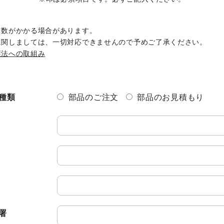
SKIVING MACHINE
XVseries
日数がかかる場合があります。
P
に関しましては、一切対応できませんので予めご了承ください。
その他製品
護法への取組み
カタログダウンロード
電
資源ごみAI自動選別機
種類
部品のご注文
部品のお見積もり
SERVICE
サービス／サポート
お
サービス／サポート
IR
署