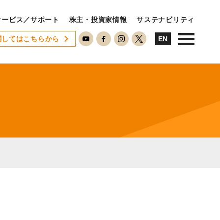
サービス／サポート
株主・投資家情報
サステナビリティ
関してはこちらから
USTAINABILITY
EN
ステナビリティ
サステナビリティに対する考え方
SDGsへの取り組み
ESG活動
ISO26000対照表
RECRUIT
用