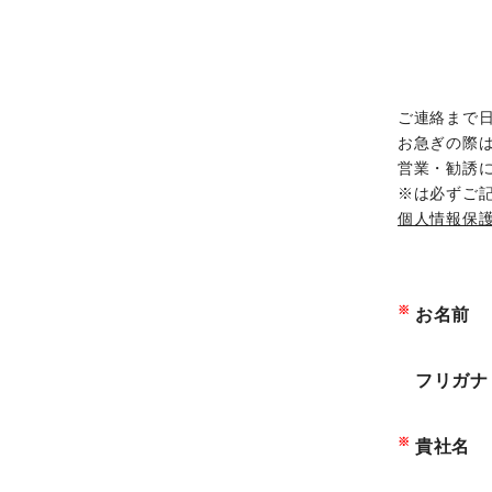
ORANGE NEWS
EVENT
ご連絡まで
お急ぎの際
展示会・イベント
営業・勧誘
※は必ずご
主な展示会スケジュール
個人情報保
NCスクーリング
※
お名前
NEWS
ニュース
フリガナ
ALL
※
貴社名
お知らせ一覧