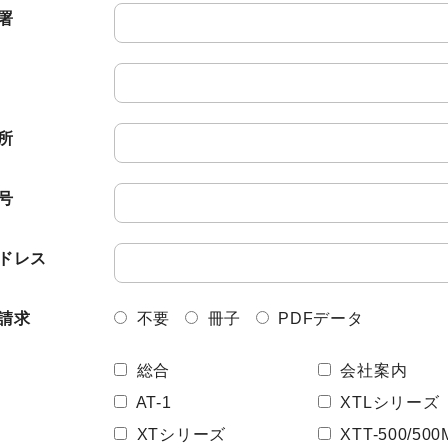
株主・投資家情報
署
中期経営計画
コーポレートガバナンス
業績データ
所
株式情報
株式の状況
号
配当・株主還元
ドレス
株価情報
株主総会
請求
不要
冊子
PDFデータ
IRカレンダー
総合
会社案内
IRライブラリ
AT-1
XTLシリーズ
決算短信
XTシリーズ
XTT-500/500