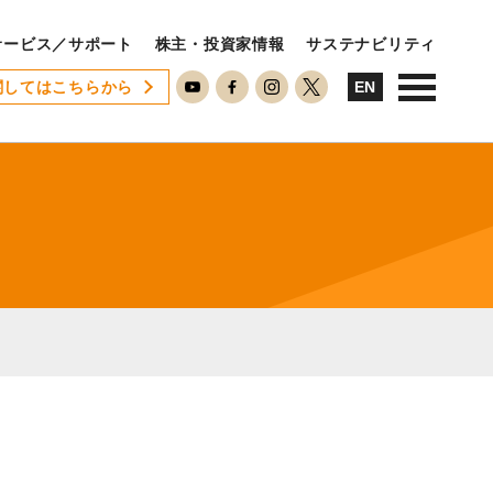
サービス／サポート
株主・投資家情報
サステナビリティ
関してはこちらから
USTAINABILITY
EN
ステナビリティ
サステナビリティに対する考え方
SDGsへの取り組み
ESG活動
ISO26000対照表
RECRUIT
用