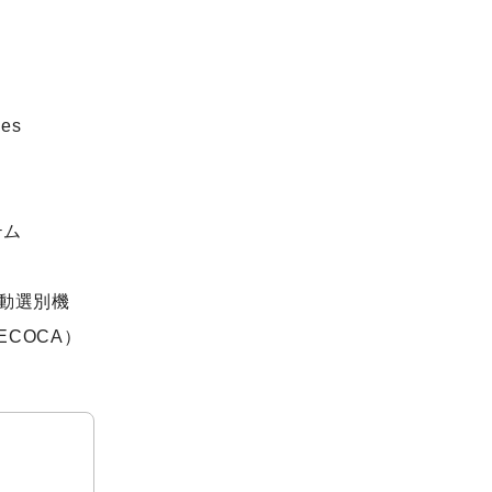
ENGLISH
ies
テム
自動選別機
ECOCA）