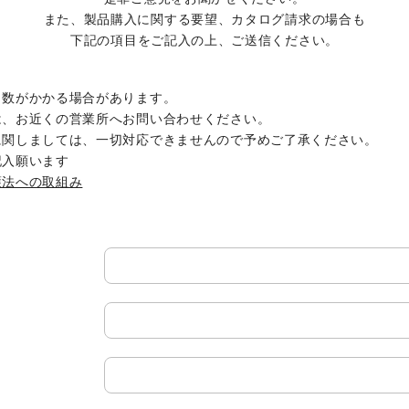
SKIVING MACHINE
また、製品購入に関する要望、カタログ請求の場合も
下記の項目をご記入の上、ご送信ください。
XVseries
P
その他製品
日数がかかる場合があります。
カタログダウンロード
電
は、お近くの営業所へお問い合わせください。
に関しましては、一切対応できませんので予めご了承ください。
資源ごみAI自動選別機
記入願います
護法への取組み
SERVICE
サービス／サポート
お
サービス／サポート
IR