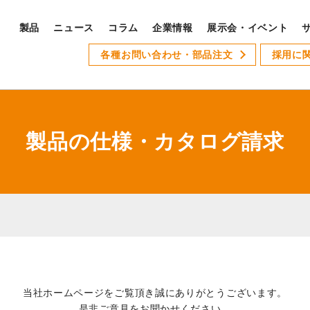
製品
ニュース
コラム
企業情報
展示会・イベント
PRODUCTS
各種お問い合わせ・部品注文
採用に
S
製品ラインナップ
サ
全製品ラインナップ
製品の仕様・カタログ請求
Xseries
AT-1
GSLseries
GANG TYPE series
XWseries
XDseries
採
当社ホームページをご覧頂き誠にありがとうございます。
XYseries
是非ご意見をお聞かせください。