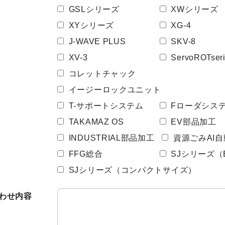
有価証券報告書等
GSLシリーズ
XWシリーズ
決算説明会資料
XYシリーズ
XG-4
ファクトブック
J-WAVE PLUS
SKV-8
株主通信
XV-3
ServoROTser
コレットチャック
FAQ
イージーロックユニット
T-サポートシステム
Fローダシス
TAKAMAZ OS
EV部品加工
INDUSTRIAL部品加工
資源ごみAI
FFG総合
SJシリーズ（
SJシリーズ（コンパクトサイズ）
わせ内容