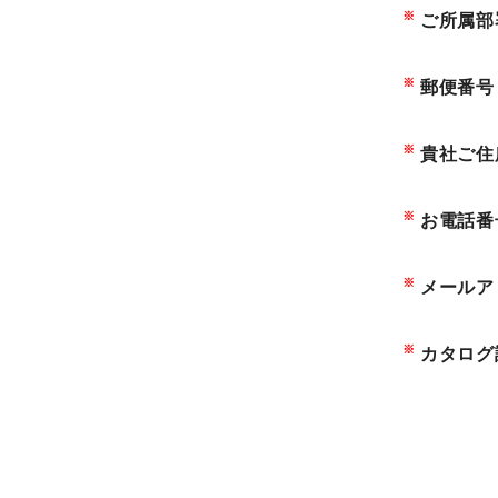
トピックス一覧
※
ご所属部
イベントニュース一覧
※
郵便番号
IRニュース一覧
※
貴社ご住
COLUMN
※
お電話番
コラム
ALL
※
メールア
製品情報一覧
※
カタログ
加工技術一覧
作ってみた一覧
基礎知識一覧
イベント一覧