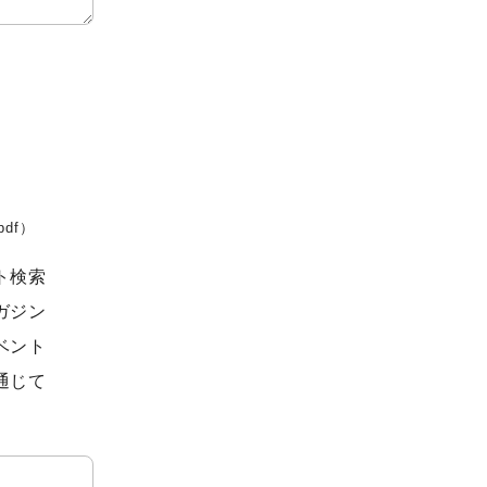
pdf）
ト検索
ガジン
ベント
通じて