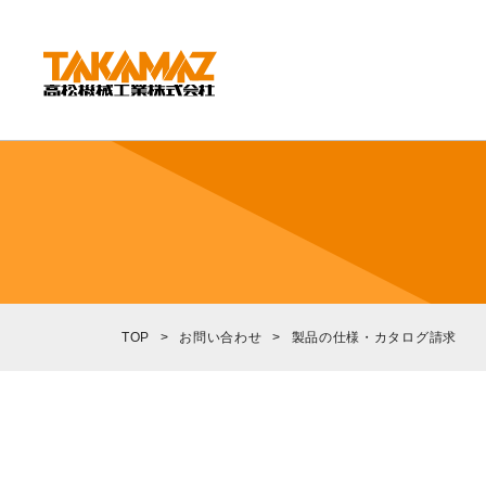
CORPORATE
企業情報
社長挨拶
会社概要
沿革
組織図
TOP
>
お問い合わせ
>
製品の仕様・カタログ請求
環境方針
拠点紹介
TAKAMAZってどんな会社？
事業内容