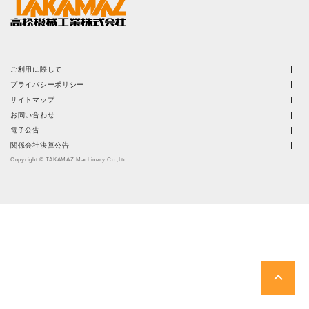
株主・投資家情報
サステナビリティ
ご利用に際して
採用
プライバシーポリシー
サイトマップ
お問い合わせ
電子公告
電子公告
関係会社決算公告
お問い合わせ
Copyright © TAKAMAZ Machinery Co.,Ltd
高松流技
ご利用に際して
当社のセキュリティへの取り組み
プライバシーポリシー