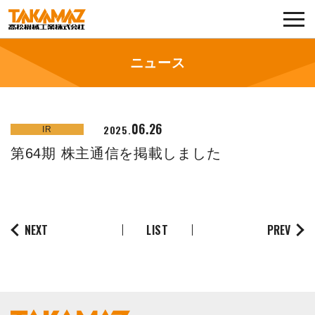
各種お問い合わせ・部品注文
採用に関してはこちらから
ニュース
企業情報
06.26
2025.
IR
展示会・イベント
第64期 株主通信を掲載しました
ニュース
コラム
NEXT
LIST
PREV
製品ラインナップ
サービス／サポート