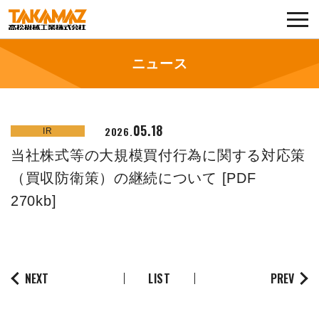
各種お問い合わせ・部品注文
採用に関してはこちらから
ニュース
企業情報
05.18
2026.
IR
展示会・イベント
当社株式等の大規模買付行為に関する対応策
ニュース
（買収防衛策）の継続について [PDF
270kb]
コラム
製品ラインナップ
NEXT
LIST
PREV
サービス／サポート