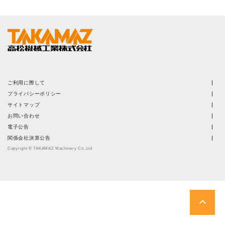
株主・投資家情報
サステナビリティ
採用
ご利用に際して
電子公告
プライバシーポリシー
サイトマップ
お問い合わせ
お問い合わせ
電子公告
関係会社決算公告
高松流技
Copyright © TAKAMAZ Machinery Co.,Ltd
ご利用に際して
当社のセキュリティへの取り組み
プライバシーポリシー