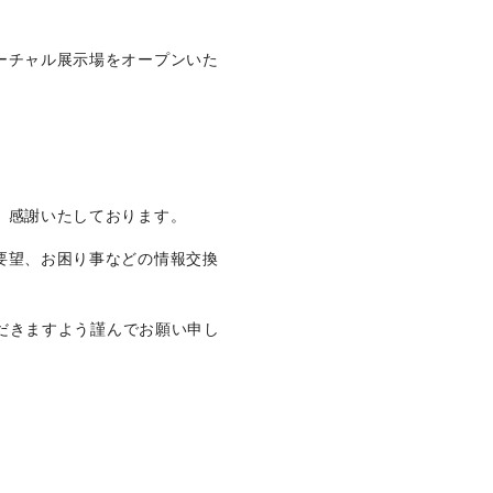
採用
ーチャル展示場をオープンいた
UBLIC NOTICE
子公告
電子公告
、感謝いたしております。
要望、お困り事などの情報交換
CONTACT
問い合わせ
ただきますよう謹んでお願い申し
製品の仕様・カタログ請求
機械の故障・トラブル
加工の方法・技術に関して
部品注文・見積依頼