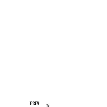
NCスクーリング
IRに関して
高松流技
ご利用に際して
当社のセキュリティへの取り組み
プライバシーポリシー
PREV