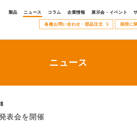
製品
ニュース
コラム
企業情報
展示会・イベント
PRODUCTS
各種お問い合わせ・部品注文
採用に
S
製品ラインナップ
サ
全製品ラインナップ
ニュース
Xseries
AT-1
GSLseries
GANG TYPE series
28
XWseries
発表会を開催
XDseries
採
XYseries