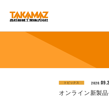
CORPORATE
企業情報
社長挨拶
会社概要
沿革
組織図
環境方針
09.
2020.
トピックス
拠点紹介
オンライン新製品
TAKAMAZってどんな会社？
事業内容