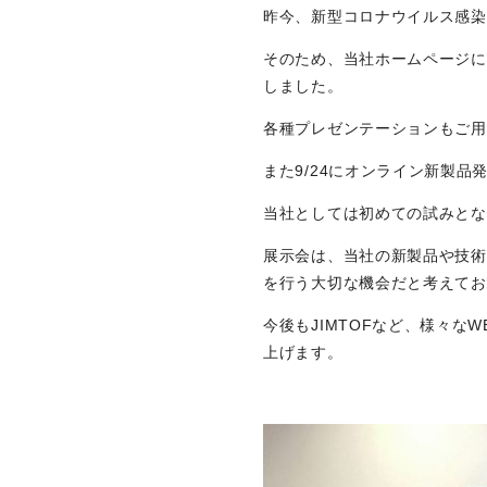
昨今、新型コロナウイルス感染
ORANGE NEWS
そのため、当社ホームページに
しました。
EVENT
各種プレゼンテーションもご用
展示会・イベント
また9/24にオンライン新製
主な展示会スケジュール
当社としては初めての試みとな
NCスクーリング
展示会は、当社の新製品や技術
を行う大切な機会だと考えてお
NEWS
今後もJIMTOFなど、様々
上げます。
ニュース
ALL
お知らせ一覧