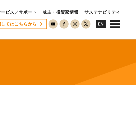
サービス／サポート
株主・投資家情報
サステナビリティ
関してはこちらから
USTAINABILITY
EN
ステナビリティ
サステナビリティに対する考え方
SDGsへの取り組み
ESG活動
ISO26000対照表
RECRUIT
用