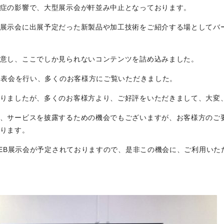
症の影響で、大型展示会が軒並み中止となっております。
SKIVING MACHINE
XVseries
展示会に出展予定だった新製品や加工技術をご紹介する場としてバ
P
その他製品
意し、ここでしか見られないコンテンツを詰め込みました。
カタログダウンロード
電
品発表会を行い、多くのお客様方にご覧いただきました。
資源ごみAI自動選別機
りましたが、多くのお客様方より、ご好評をいただきまして、大変
SERVICE
、サービスを披露するための機会でもございますが、お客様方のご
ります。
サービス／サポート
お
なWEB展示会が予定されておりますので、是非この機会に、ご利用い
サービス／サポート
IR