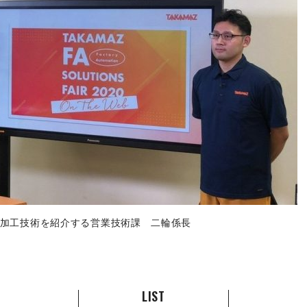
株主・投資家情報
中期経営計画
コーポレートガバナンス
業績データ
株式情報
株式の状況
配当・株主還元
株価情報
株主総会
加工技術を紹介する営業技術課 二輪係長
IRカレンダー
IRライブラリ
決算短信
LIST