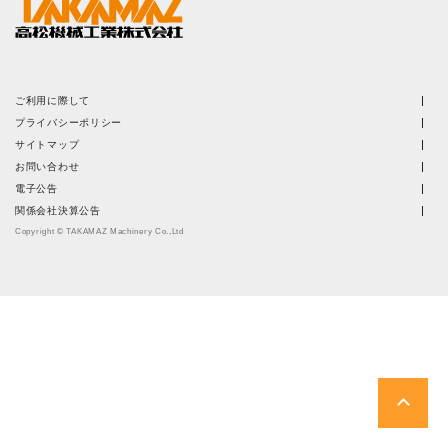
株主・投資家情報
サステナビリティ
ご利用に際して
採用
プライバシーポリシー
サイトマップ
お問い合わせ
電子公告
電子公告
関係会社決算公告
お問い合わせ
Copyright © TAKAMAZ Machinery Co.,Ltd
高松流技
ご利用に際して
当社のセキュリティへの取り組み
プライバシーポリシー