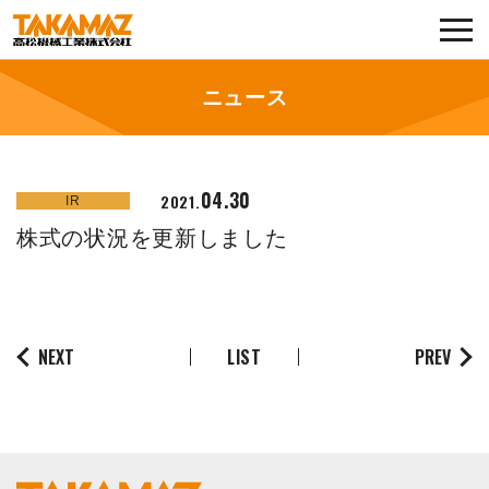
各種お問い合わせ・部品注文
採用に関してはこちらから
ニュース
企業情報
04.30
2021.
IR
展示会・イベント
株式の状況を更新しました
ニュース
コラム
NEXT
LIST
PREV
製品ラインナップ
サービス／サポート