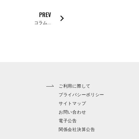
採用
PREV
UBLIC NOTICE
コラム...
子公告
電子公告
CONTACT
ご利用に際して
問い合わせ
プライバシーポリシー
サイトマップ
製品の仕様・カタログ請求
お問い合わせ
機械の故障・トラブル
電子公告
加工の方法・技術に関して
関係会社決算公告
部品注文・見積依頼