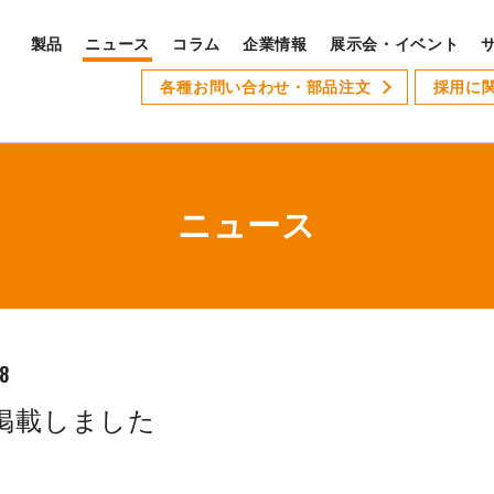
製品
ニュース
コラム
企業情報
展示会・イベント
PRODUCTS
各種お問い合わせ・部品注文
採用に
S
製品ラインナップ
サ
全製品ラインナップ
ニュース
Xseries
AT-1
GSLseries
GANG TYPE series
18
XWseries
24を掲載しました
XDseries
採
XYseries