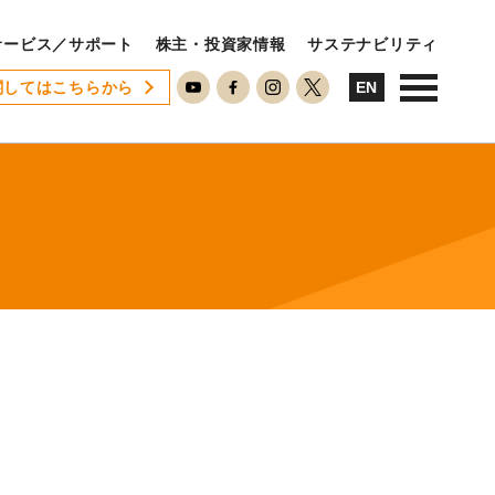
サービス／サポート
株主・投資家情報
サステナビリティ
関してはこちらから
USTAINABILITY
EN
ステナビリティ
サステナビリティに対する考え方
SDGsへの取り組み
ESG活動
ISO26000対照表
RECRUIT
用