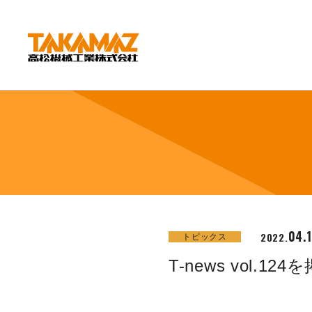
CORPORATE
企業情報
社長挨拶
会社概要
沿革
組織図
環境方針
04.
2022.
トピックス
拠点紹介
T-news vol.1
TAKAMAZってどんな会社？
事業内容