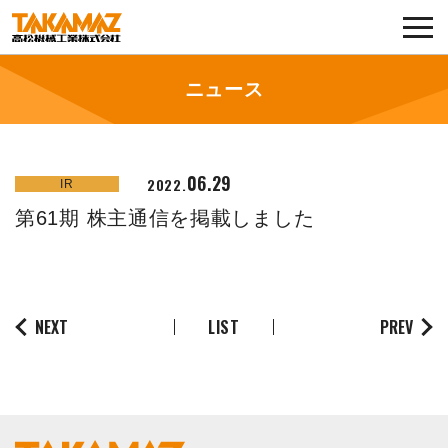
各種お問い合わせ・部品注文
採用に関してはこちらから
ニュース
企業情報
06.29
2022.
IR
展示会・イベント
第61期 株主通信を掲載しました
ニュース
コラム
NEXT
LIST
PREV
製品ラインナップ
サービス／サポート