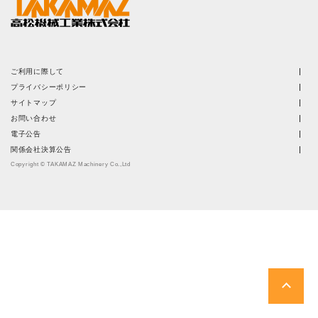
株主・投資家情報
サステナビリティ
ご利用に際して
採用
プライバシーポリシー
サイトマップ
お問い合わせ
電子公告
電子公告
関係会社決算公告
お問い合わせ
Copyright © TAKAMAZ Machinery Co.,Ltd
高松流技
ご利用に際して
当社のセキュリティへの取り組み
プライバシーポリシー