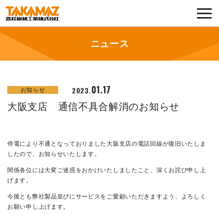
各種お問い合わせ・部品注文
採用に関してはこちらから
ニュース
企業情報
01.17
2023.
お知らせ
展示会・イベント
大阪支店 通信不具合解消のお知らせ
ニュース
停電により不通となっておりました大阪支店の電話回線が復旧いたしま
コラム
したので、お知らせいたします。
関係各位には大変ご迷惑をおかけいたしましたこと、深くお詫び申し上
製品ラインナップ
げます。
今後とも弊社製品並びにサービスをご愛顧いただきますよう、よろしく
サービス／サポート
お願い申し上げます。