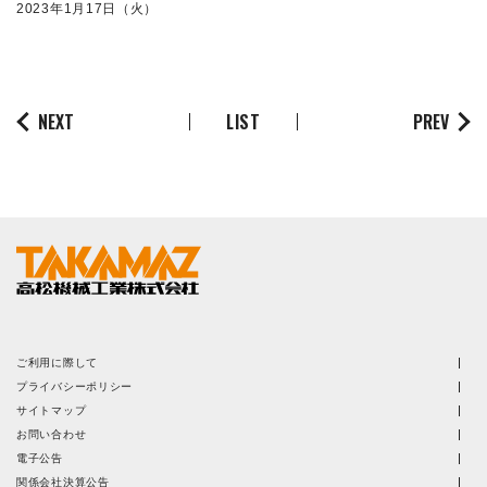
2023年1月17日（火）
株主・投資家情報
サステナビリティ
NEXT
LIST
PREV
採用
電子公告
お問い合わせ
高松流技
ご利用に際して
ご利用に際して
プライバシーポリシー
サイトマップ
当社のセキュリティへの取り組み
お問い合わせ
電子公告
プライバシーポリシー
関係会社決算公告