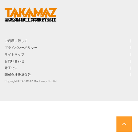
株主・投資家情報
サステナビリティ
採用
ご利用に際して
プライバシーポリシー
電子公告
サイトマップ
お問い合わせ
電子公告
お問い合わせ
関係会社決算公告
Copyright © TAKAMAZ Machinery Co.,Ltd
高松流技
ご利用に際して
当社のセキュリティへの取り組み
プライバシーポリシー