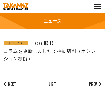
各種お問い合わせ・部品注文
採用に関してはこちらから
ニュース
企業情報
03.13
2023.
トピックス
展示会・イベント
コラムを更新しました：揺動切削（オシレー
ニュース
ション機能）
コラム
製品ラインナップ
NEXT
LIST
PREV
サービス／サポート