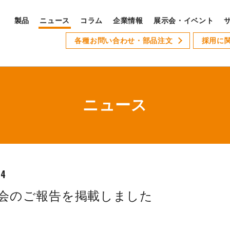
製品
ニュース
コラム
企業情報
展示会・イベント
PRODUCTS
各種お問い合わせ・部品注文
採用に
S
製品ラインナップ
サ
全製品ラインナップ
ニュース
Xseries
AT-1
GSLseries
GANG TYPE series
04
XWseries
総会のご報告を掲載しました
XDseries
採
XYseries