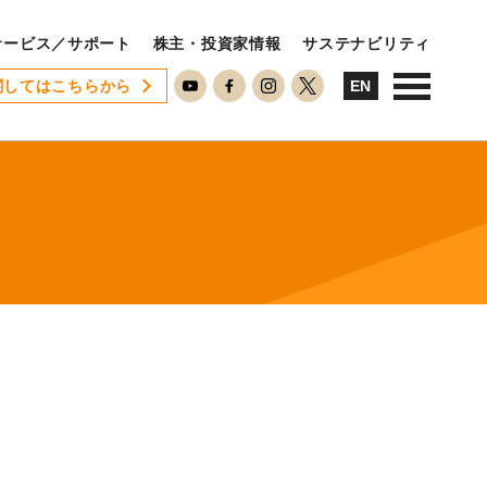
サービス／サポート
株主・投資家情報
サステナビリティ
関してはこちらから
USTAINABILITY
EN
ステナビリティ
サステナビリティに対する考え方
SDGsへの取り組み
ESG活動
ISO26000対照表
RECRUIT
用