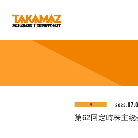
CORPORATE
企業情報
社長挨拶
会社概要
沿革
組織図
環境方針
07.
2023.
IR
拠点紹介
第62回定時株主
TAKAMAZってどんな会社？
事業内容