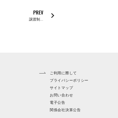
採用
PREV
UBLIC NOTICE
譲渡制...
子公告
電子公告
CONTACT
ご利用に際して
問い合わせ
プライバシーポリシー
サイトマップ
製品の仕様・カタログ請求
お問い合わせ
機械の故障・トラブル
電子公告
加工の方法・技術に関して
関係会社決算公告
部品注文・見積依頼