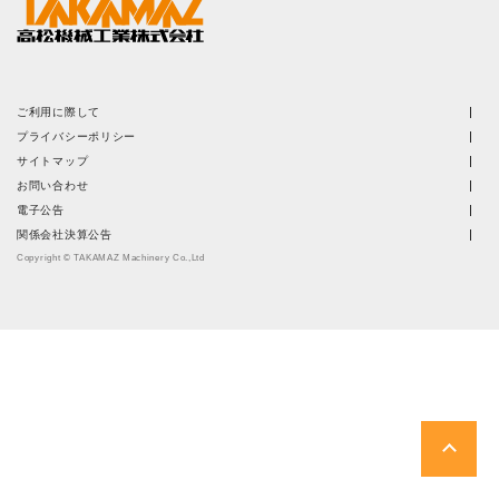
株主・投資家情報
サステナビリティ
ご利用に際して
採用
プライバシーポリシー
サイトマップ
お問い合わせ
電子公告
電子公告
関係会社決算公告
お問い合わせ
Copyright © TAKAMAZ Machinery Co.,Ltd
高松流技
ご利用に際して
当社のセキュリティへの取り組み
プライバシーポリシー