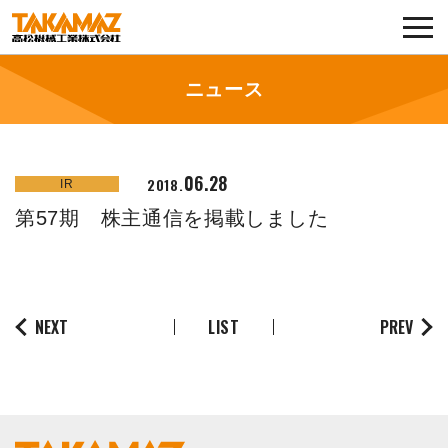
各種お問い合わせ・部品注文
採用に関してはこちらから
ニュース
企業情報
06.28
2018.
IR
展示会・イベント
第57期 株主通信を掲載しました
ニュース
コラム
NEXT
LIST
PREV
製品ラインナップ
サービス／サポート