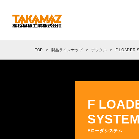
CORPORATE
企業情報
TOP
>
製品ラインナップ
>
デジタル
>
F LOADER 
社長挨拶
会社概要
沿革
組織図
環境方針
F LOAD
拠点紹介
SYSTE
TAKAMAZってどんな会社？
Fローダシステム
事業内容