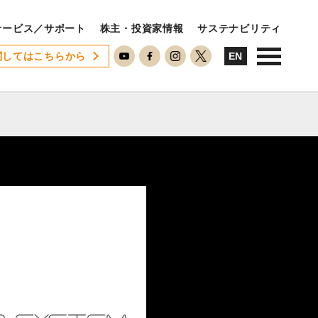
サービス／サポート
株主・投資家情報
サステナビリティ
関してはこちらから
USTAINABILITY
EN
ステナビリティ
サステナビリティに対する考え方
SDGsへの取り組み
ESG活動
ISO26000対照表
RECRUIT
用