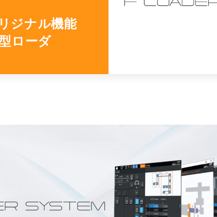
SKIVING MACHINE
オリジナル機能
XVseries
P
型ローダ
その他製品
カタログダウンロード
電
資源ごみAI自動選別機
SERVICE
サービス／サポート
お
サービス／サポート
IR