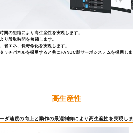
株主・投資家情報
中期経営計画
コーポレートガバナンス
時間の短縮により高生産性を実現します。
業績データ
により段取時間を短縮します。
、省エネ、長寿命化を実現します。
株式情報
タッチパネルを採用すると共にFANUC製サーボシステムを採用しま
株式の状況
配当・株主還元
株価情報
株主総会
高生産性
IRカレンダー
IRライブラリ
ーダ速度の向上と動作の最適制御により高生産性を実現し
決算短信