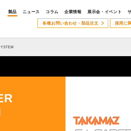
製品
ニュース
コラム
企業情報
展示会・イベント
PRODUCTS
各種お問い合わせ・部品注文
採用に
S
製品ラインナップ
サ
SYSTEM
全製品ラインナップ
Xseries
AT-1
GSLseries
GANG TYPE series
ER
XWseries
M
XDseries
採
XYseries