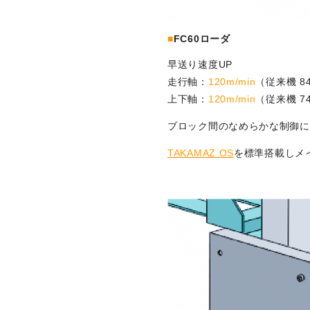
■
FC60ローダ
早送り速度UP
走行軸：
120m/min
（従来機 84
上下軸：
120m/min
（従来機 74
ブロック間のなめらかな制御に
TAKAMAZ OS
を標準搭載しメ