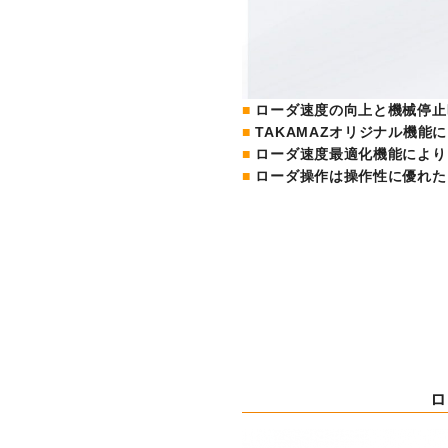
トピックス一覧
イベントニュース一覧
IRニュース一覧
■
ローダ速度の向上と機械停止
■
TAKAMAZオリジナル機能
COLUMN
■
ローダ速度最適化機能により
■
ローダ操作は操作性に優れた
コラム
ALL
製品情報一覧
加工技術一覧
作ってみた一覧
基礎知識一覧
ロ
イベント一覧