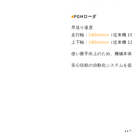
■
FGHローダ
早送り速度
走行軸：
160m/min
（従来機 15
上下軸：
160m/min
（従来機 12
使い勝手向上のため、機械本体
安心信頼の自動化システムを提
ハ