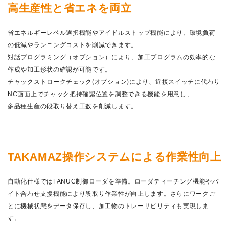
高生産性と省エネを両立
省エネルギーレベル選択機能やアイドルストップ機能により、環境負荷
の低減やランニングコストを削減できます。
対話プログラミング（オプション）により、加工プログラムの効率的な
作成や加工形状の確認が可能です。
ENGLISH
チャックストロークチェック(オプション)により、近接スイッチに代わり
NC画面上でチャック把持確認位置を調整できる機能を用意し、
多品種生産の段取り替え工数を削減します。
TAKAMAZ操作システムによる作業性向上
自動化仕様ではFANUC制御ローダを準備。ローダティーチング機能やバ
イト合わせ支援機能により段取り作業性が向上します。さらにワークご
とに機械状態をデータ保存し、加工物のトレーサビリティも実現しま
す。