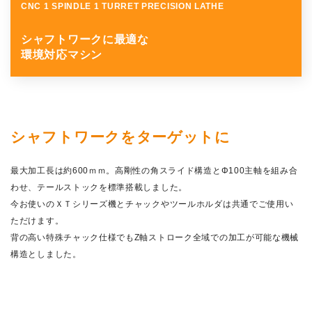
CNC 1 SPINDLE 1 TURRET PRECISION LATHE
株主・投資家情報
シャフトワークに最適な
サステナビリティ
環境対応マシン
採用
電子公告
シャフトワークをターゲットに
お問い合わせ
最大加工長は約600ｍｍ。高剛性の角スライド構造とΦ100主軸を組み合
わせ、テールストックを標準搭載しました。
高松流技
今お使いのＸＴシリーズ機とチャックやツールホルダは共通でご使用い
ただけます。
ご利用に際して
背の高い特殊チャック仕様でもZ軸ストローク全域での加工が可能な機械
構造としました。
当社のセキュリティへの取り組み
プライバシーポリシー