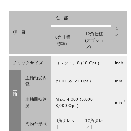
性 能
単
項 目
12角仕様
位
8角仕様
(オプショ
(標準)
ン)
チャックサイズ
コレット、8 (10 Opt.)
inch
主軸軸受内
φ100 (φ120 Opt.)
mm
径
主
軸
主軸回転速
Max. 4,000 (5,000・
-1
min
度
3,000 Opt.)
8角タレッ
12角タレ
刃物台形状
ト
ット