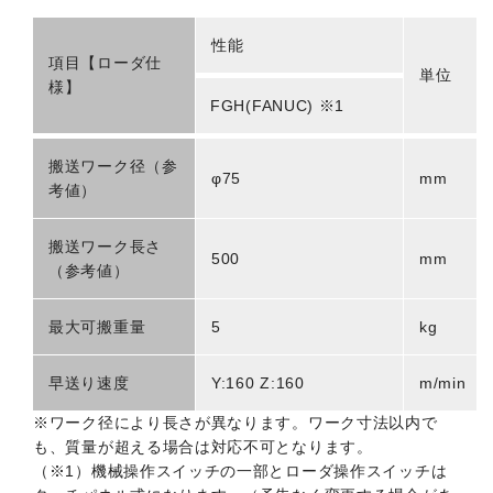
性能
項目【ローダ仕
単位
様】
FGH(FANUC) ※1
搬送ワーク径（参
φ75
mm
考値）
搬送ワーク長さ
500
mm
（参考値）
最大可搬重量
5
kg
早送り速度
Y:160 Z:160
m/min
※ワーク径により長さが異なります。ワーク寸法以内で
も、質量が超える場合は対応不可となります。
（※1）機械操作スイッチの一部とローダ操作スイッチは