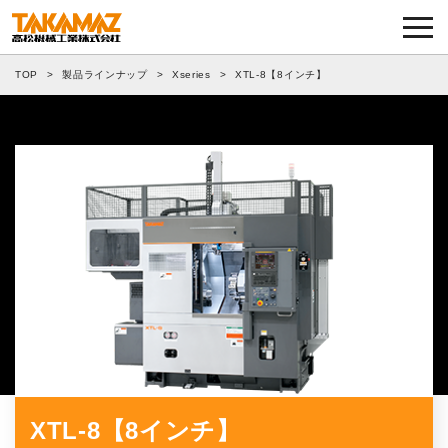
各種お問い合わせ・部品注文
TOP
>
製品ラインナップ
>
Xseries
>
XTL-8【8インチ】
採用に関してはこちらから
企業情報
展示会・イベント
ニュース
コラム
製品ラインナップ
サービス／サポート
XTL-8【8インチ】