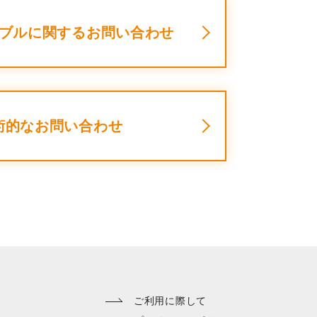
採用
ラブルに関するお問い合わせ
UBLIC NOTICE
子公告
電子公告
術的なお問い合わせ
CONTACT
問い合わせ
製品の仕様・カタログ請求
機械の故障・トラブル
加工の方法・技術に関して
ご利用に際して
部品注文・見積依頼