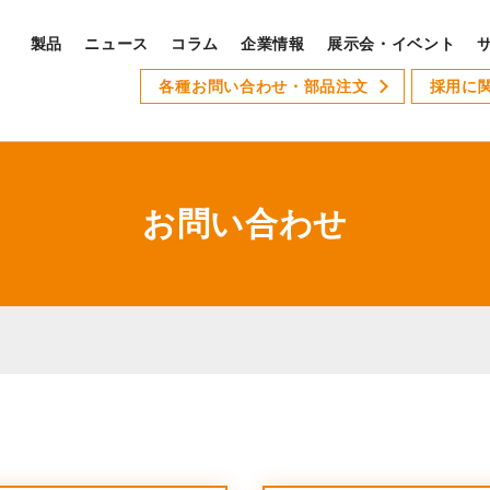
製品
ニュース
コラム
企業情報
展示会・イベント
PRODUCTS
各種お問い合わせ・部品注文
採用に
S
製品ラインナップ
サ
全製品ラインナップ
お問い合わせ
Xseries
AT-1
GSLseries
GANG TYPE series
XWseries
XDseries
採
XYseries