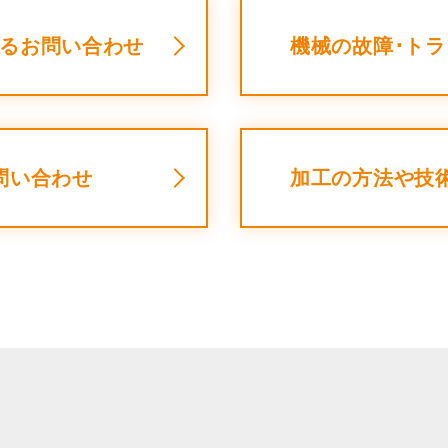
SKIVING MACHINE
るお問い合わせ
機械の故障･ト
XVseries
P
その他製品
カタログダウンロード
電
資源ごみAI自動選別機
問い合わせ
加工の方法や技
SERVICE
サービス／サポート
お
サービス／サポート
IR