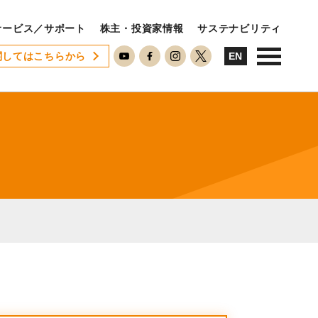
サービス／サポート
株主・投資家情報
サステナビリティ
関してはこちらから
USTAINABILITY
EN
ステナビリティ
サステナビリティに対する考え方
SDGsへの取り組み
ESG活動
ISO26000対照表
RECRUIT
用