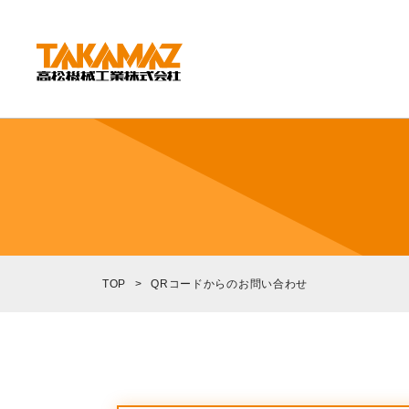
CORPORATE
企業情報
社長挨拶
会社概要
沿革
組織図
TOP
>
QRコードからのお問い合わせ
環境方針
拠点紹介
TAKAMAZってどんな会社？
事業内容