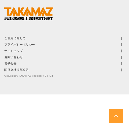
株主・投資家情報
サステナビリティ
採用
ご利用に際して
プライバシーポリシー
電子公告
サイトマップ
お問い合わせ
電子公告
お問い合わせ
関係会社決算公告
Copyright © TAKAMAZ Machinery Co.,Ltd
高松流技
ご利用に際して
当社のセキュリティへの取り組み
プライバシーポリシー