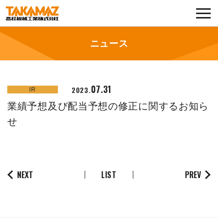
各種お問い合わせ・部品注文
採用に関してはこちらから
ニュース
企業情報
07.31
2023.
IR
展示会・イベント
業績予想及び配当予想の修正に関するお知ら
ニュース
せ
コラム
製品ラインナップ
NEXT
LIST
PREV
サービス／サポート