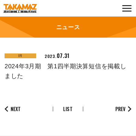
各種お問い合わせ・部品注文
採用に関してはこちらから
ニュース
企業情報
07.31
2023.
IR
展示会・イベント
2024年3月期 第1四半期決算短信を掲載し
ニュース
ました
コラム
製品ラインナップ
NEXT
LIST
PREV
サービス／サポート