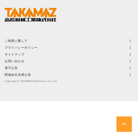
株主・投資家情報
サステナビリティ
採用
ご利用に際して
プライバシーポリシー
電子公告
サイトマップ
お問い合わせ
電子公告
お問い合わせ
関係会社決算公告
Copyright © TAKAMAZ Machinery Co.,Ltd
高松流技
ご利用に際して
当社のセキュリティへの取り組み
プライバシーポリシー