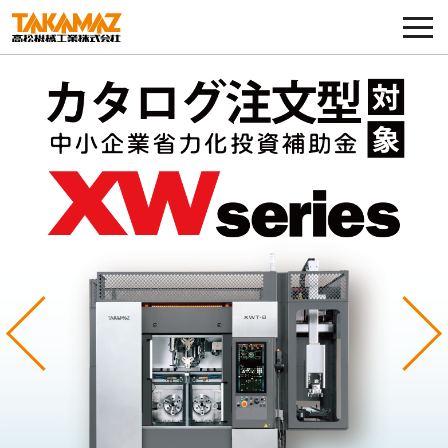
各種お問い合わせ・部品注文
採用に関してはこちらから
企業情報
展示会・イベント
ニュース
コラム
Previous
Ne
製品ラインナップ
サービス／サポート