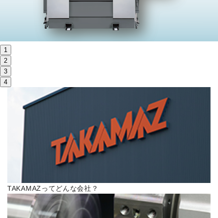
株主・投資家情報
サステナビリティ
1
採用
2
3
4
電子公告
お問い合わせ
高松流技
ご利用に際して
TAKAMAZってどんな会社？
当社のセキュリティへの取り組み
プライバシーポリシー