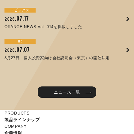
トピックス
イベント
サステナビリティ
トピックス
お知らせ
IR
09.10
09.26
2025.
2024.
07.17
05.29
06.26
12.09
2026.
2025.
2026.
2025.
ORANGE NEWS Vol. 011を掲載しました
JIMTOF2024 出展のご案内 ※終了しました
ORANGE NEWS Vol. 014を掲載しました
コラムを更新しました：MEX金沢2025(第61回機械工業見本
第65回定時株主総会のご報告を掲載しました
令和７年度石川県ワークライフバランス企業知事表彰「優良
市金沢)に出展しました！
企業賞」を受賞しました
トピックス
イベント
IR
IR
07.31
05.13
2025.
2024.
サステナビリティ
お知らせ
07.07
06.25
2026.
2026.
ORANGE NEWS Vol. 010を掲載しました
MEX金沢2024 学生向け会社説明コーナー予約のご案内 ※
05.15
12.04
2025.
2025.
8月27日 個人投資家向け会社説明会（東京）の開催決定
終了しました
譲渡制限付株式報酬としての自己株式の処分に関するお知ら
当社公式キャラクターを作りました
せ[PDF 230kb]
2025年度 学生向け工場見学を実施しました
ニュース一覧
PRODUCTS
製品ラインナップ
COMPANY
企業情報