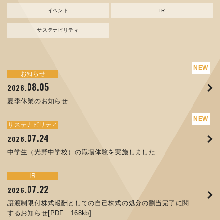
イベント
IR
サステナビリティ
サステナビリティ
トピックス
お知らせ
新規事業
お知らせ
イベント
IR
08.05
08.05
07.17
04.03
07.22
07.24
04.10
2026.
2024.
2026.
2026.
2026.
2026.
2026.
夏季休業のお知らせ
資源ごみAI 自動選別機 販売開始のお知らせ
夏季休業のお知らせ
ORANGE NEWS Vol. 014を掲載しました
MEX金沢2026 出展のご案内 ※終了しました
譲渡制限付株式報酬としての自己株式の処分の割当完了に関
中学生（光野中学校）の職場体験を実施しました
するお知らせ[PDF 168kb]
サステナビリティ
サステナビリティ
トピックス
お知らせ
イベント
IR
07.24
11.17
04.17
08.29
06.12
2026.
2025.
2026.
2025.
2026.
07.07
2026.
中学生（光野中学校）の職場体験を実施しました
コラムを更新しました：MECT2025(メカトロテックジャパ
ORANGE NEWS Vol. 013を掲載しました
MECT 2025 出展のご案内 ※終了しました
人材戦略を策定しました
ン2025)に出展しました！
8月27日 個人投資家向け会社説明会（東京）の開催決定
サステナビリティ
トピックス
イベント
IR
お知らせ
IR
07.22
10.01
04.16
03.26
2026.
2025.
2025.
2026.
09.02
07.01
2025.
2026.
譲渡制限付株式報酬としての自己株式の処分の割当完了に関
高松流技Vol.25を掲載しました
MEX金沢2025 出展のご案内 ※終了しました
「健康経営優良法人２０２６（大規模法人部門）」に認定さ
するお知らせ[PDF 168kb]
XWT-8 日本デザイン振興会賞受賞！
コーポレートガバナンス報告書を更新しました
れました