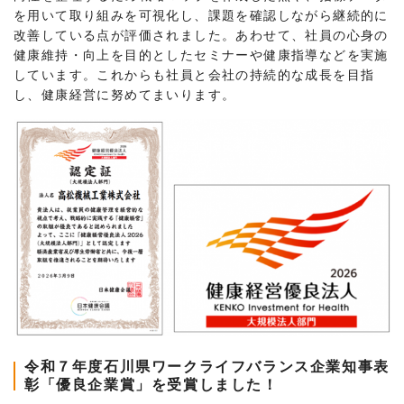
株主・投資家情報
を用いて取り組みを可視化し、課題を確認しながら継続的に
改善している点が評価されました。あわせて、社員の心身の
健康維持・向上を目的としたセミナーや健康指導などを実施
サステナビリティ
しています。これからも社員と会社の持続的な成長を目指
し、健康経営に努めてまいります。
採用
電子公告
お問い合わせ
高松流技
ご利用に際して
当社のセキュリティへの取り組み
令和７年度石川県ワークライフバランス企業知事表
彰「優良企業賞」を受賞しました！
プライバシーポリシー