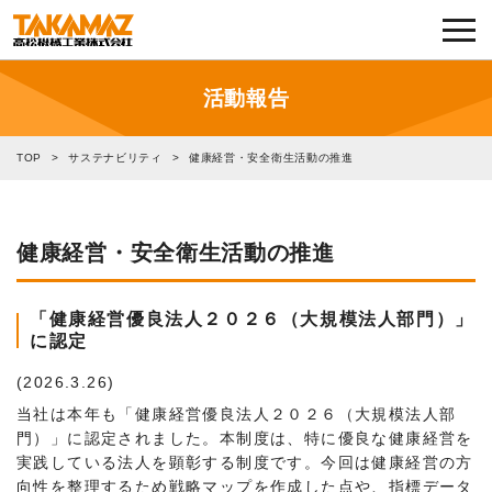
各種お問い合わせ・部品注文
採用に関してはこちらから
活動報告
企業情報
TOP
>
サステナビリティ
>
健康経営・安全衛生活動の推進
展示会・イベント
健康経営・安全衛生活動の推進
ニュース
「健康経営優良法人２０２６（大規模法人部門）」
コラム
に認定
(2026.3.26)
製品ラインナップ
当社は本年も「健康経営優良法人２０２６（大規模法人部
門）」に認定されました。本制度は、特に優良な健康経営を
サービス／サポート
実践している法人を顕彰する制度です。今回は健康経営の方
向性を整理するため戦略マップを作成した点や、指標データ