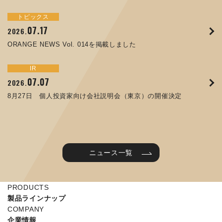
トピックス
イベント
サステナビリティ
トピックス
お知らせ
IR
09.10
09.26
2025.
2024.
07.17
05.29
06.26
12.09
2026.
2025.
2026.
2025.
ORANGE NEWS Vol. 011を掲載しました
JIMTOF2024 出展のご案内 ※終了しました
ORANGE NEWS Vol. 014を掲載しました
コラムを更新しました：MEX金沢2025(第61回機械工業見本
第65回定時株主総会のご報告を掲載しました
令和７年度石川県ワークライフバランス企業知事表彰「優良
市金沢)に出展しました！
企業賞」を受賞しました
トピックス
イベント
IR
IR
07.31
05.13
2025.
2024.
サステナビリティ
お知らせ
07.07
06.25
2026.
2026.
ORANGE NEWS Vol. 010を掲載しました
MEX金沢2024 学生向け会社説明コーナー予約のご案内 ※
05.15
12.04
2025.
2025.
8月27日 個人投資家向け会社説明会（東京）の開催決定
終了しました
譲渡制限付株式報酬としての自己株式の処分に関するお知ら
当社公式キャラクターを作りました
せ[PDF 230kb]
2025年度 学生向け工場見学を実施しました
ニュース一覧
PRODUCTS
製品ラインナップ
COMPANY
企業情報