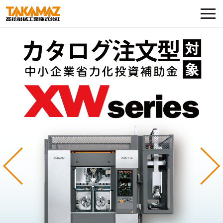
各種お問い合わせ・部品注文
採用に関してはこちらから
企業情報
展示会・イベント
ニュース
コラム
Previous
Ne
製品ラインナップ
サービス／サポート