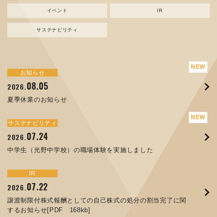
イベント
IR
サステナビリティ
サステナビリティ
トピックス
お知らせ
新規事業
お知らせ
イベント
IR
08.05
08.05
07.17
04.03
07.22
07.24
04.10
2026.
2024.
2026.
2026.
2026.
2026.
2026.
夏季休業のお知らせ
資源ごみAI 自動選別機 販売開始のお知らせ
夏季休業のお知らせ
ORANGE NEWS Vol. 014を掲載しました
MEX金沢2026 出展のご案内 ※終了しました
譲渡制限付株式報酬としての自己株式の処分の割当完了に関
中学生（光野中学校）の職場体験を実施しました
するお知らせ[PDF 168kb]
サステナビリティ
サステナビリティ
トピックス
お知らせ
イベント
IR
07.24
11.17
04.17
08.29
06.12
2026.
2025.
2026.
2025.
2026.
07.07
2026.
中学生（光野中学校）の職場体験を実施しました
コラムを更新しました：MECT2025(メカトロテックジャパ
ORANGE NEWS Vol. 013を掲載しました
MECT 2025 出展のご案内 ※終了しました
人材戦略を策定しました
ン2025)に出展しました！
8月27日 個人投資家向け会社説明会（東京）の開催決定
サステナビリティ
トピックス
イベント
IR
お知らせ
IR
07.22
10.01
04.16
03.26
2026.
2025.
2025.
2026.
09.02
07.01
2025.
2026.
譲渡制限付株式報酬としての自己株式の処分の割当完了に関
高松流技Vol.25を掲載しました
MEX金沢2025 出展のご案内 ※終了しました
「健康経営優良法人２０２６（大規模法人部門）」に認定さ
するお知らせ[PDF 168kb]
XWT-8 日本デザイン振興会賞受賞！
コーポレートガバナンス報告書を更新しました
れました