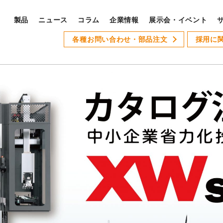
製品
ニュース
コラム
企業情報
展示会・イベント
PRODUCTS
各種お問い合わせ・部品注文
採用に
S
製品ラインナップ
サ
全製品ラインナップ
Xseries
AT-1
GSLseries
GANG TYPE series
XWseries
XDseries
採
XYseries