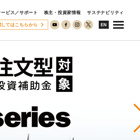
サービス／サポート
株主・投資家情報
サステナビリティ
関してはこちらから
USTAINABILITY
EN
ステナビリティ
サステナビリティに対する考え方
SDGsへの取り組み
ESG活動
ISO26000対照表
N
RECRUIT
用