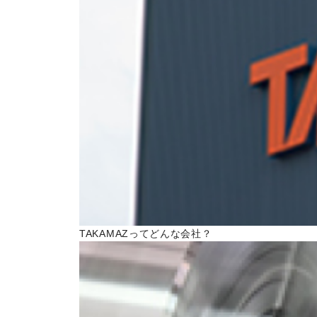
トピックス一覧
イベントニュース一覧
IRニュース一覧
COLUMN
コラム
ALL
製品情報一覧
加工技術一覧
TAKAMAZってどんな会社？
作ってみた一覧
基礎知識一覧
イベント一覧