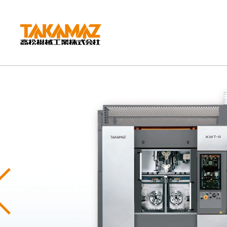
CORPORATE
企業情報
社長挨拶
会社概要
沿革
組織図
環境方針
Previous
拠点紹介
TAKAMAZってどんな会社？
事業内容