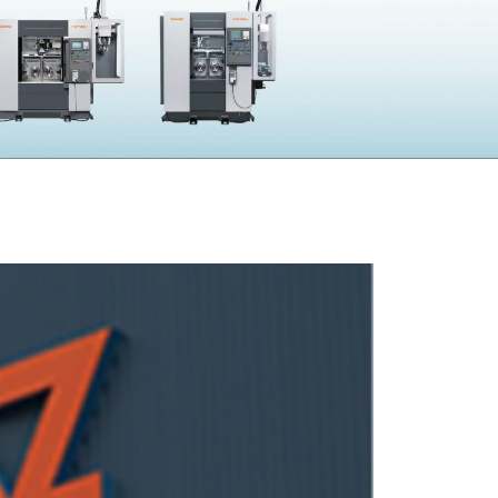
採用
UBLIC NOTICE
子公告
電子公告
CONTACT
問い合わせ
製品の仕様・カタログ請求
機械の故障・トラブル
加工の方法・技術に関して
部品注文・見積依頼