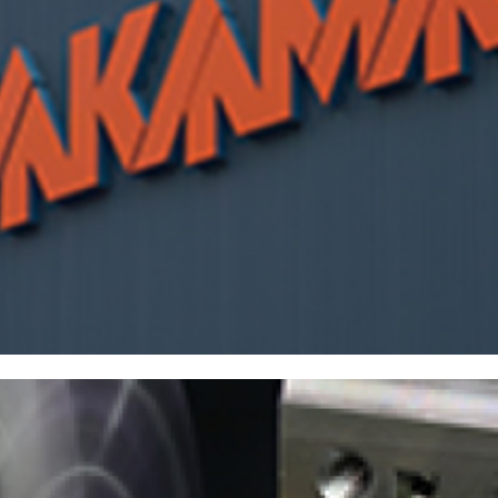
株主・投資家情報
中期経営計画
コーポレートガバナンス
業績データ
株式情報
株式の状況
配当・株主還元
株価情報
株主総会
IRカレンダー
IRライブラリ
決算短信