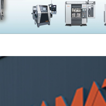
SKIVING MACHINE
XVseries
P
その他製品
カタログダウンロード
電
資源ごみAI自動選別機
SERVICE
サービス／サポート
お
サービス／サポート
IR