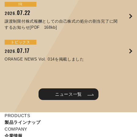
トピックス
イベント
IR
サステナビリティ
お知らせ
IR
07.22
09.10
09.26
2026.
2025.
2024.
05.29
07.01
12.09
2025.
2026.
2025.
譲渡制限付株式報酬としての自己株式の処分の割当完了に関
ORANGE NEWS Vol. 011を掲載しました
JIMTOF2024 出展のご案内 ※終了しました
するお知らせ[PDF 168kb]
コラムを更新しました：MEX金沢2025(第61回機械工業見本
コーポレートガバナンス報告書を更新しました
令和７年度石川県ワークライフバランス企業知事表彰「優良
市金沢)に出展しました！
企業賞」を受賞しました
トピックス
イベント
トピックス
IR
07.31
05.13
2025.
2024.
サステナビリティ
お知らせ
07.17
06.26
2026.
2026.
ORANGE NEWS Vol. 010を掲載しました
MEX金沢2024 学生向け会社説明コーナー予約のご案内 ※
05.15
12.04
2025.
2025.
ORANGE NEWS Vol. 014を掲載しました
終了しました
第65回定時株主総会のご報告を掲載しました
当社公式キャラクターを作りました
2025年度 学生向け工場見学を実施しました
ニュース一覧
PRODUCTS
製品ラインナップ
COMPANY
企業情報