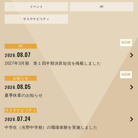
イベント
IR
サステナビリティ
サステナビリティ
トピックス
新規事業
お知らせ
イベント
IR
IR
08.07
08.05
07.17
04.03
08.07
07.24
04.10
2026.
2024.
2026.
2026.
2026.
2026.
2026.
2027年3月期 第１四半期決算短信を掲載しました
資源ごみAI 自動選別機 販売開始のお知らせ
夏季休業のお知らせ
ORANGE NEWS Vol. 014を掲載しました
MEX金沢2026 出展のご案内 ※終了しました
2027年3月期 第１四半期決算短信を掲載しました
中学生（光野中学校）の職場体験を実施しました
サステナビリティ
トピックス
お知らせ
お知らせ
イベント
IR
08.05
11.17
04.17
08.29
07.22
06.12
2026.
2025.
2026.
2025.
2026.
2026.
夏季休業のお知らせ
コラムを更新しました：MECT2025(メカトロテックジャパ
ORANGE NEWS Vol. 013を掲載しました
MECT 2025 出展のご案内 ※終了しました
譲渡制限付株式報酬としての自己株式の処分の割当完了に関
人材戦略を策定しました
ン2025)に出展しました！
するお知らせ[PDF 168kb]
サステナビリティ
サステナビリティ
トピックス
イベント
お知らせ
IR
07.24
10.01
04.16
03.26
2026.
2025.
2025.
2026.
09.02
07.07
2025.
2026.
中学生（光野中学校）の職場体験を実施しました
高松流技Vol.25を掲載しました
MEX金沢2025 出展のご案内 ※終了しました
「健康経営優良法人２０２６（大規模法人部門）」に認定さ
XWT-8 日本デザイン振興会賞受賞！
8月27日 個人投資家向け会社説明会（東京）の開催決定
れました