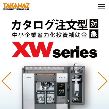
各種お問い合わせ・部品注文
採用に関してはこちらから
企業情報
展示会・イベント
ニュース
コラム
Previous
Ne
製品ラインナップ
サービス／サポート