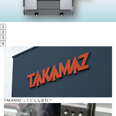
株主・投資家情報
サステナビリティ
1
採用
2
3
4
電子公告
お問い合わせ
高松流技
ご利用に際して
TAKAMAZってどんな会社？
当社のセキュリティへの取り組み
プライバシーポリシー