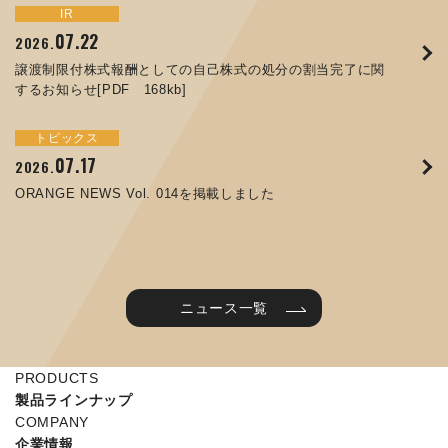
トピックス
イベント
IR
サステナビリティ
お知らせ
IR
07.22
09.10
09.26
2026.
2025.
2024.
05.29
07.01
12.09
2025.
2026.
2025.
譲渡制限付株式報酬としての自己株式の処分の割当完了に関
ORANGE NEWS Vol. 011を掲載しました
JIMTOF2024 出展のご案内 ※終了しました
するお知らせ[PDF 168kb]
コラムを更新しました：MEX金沢2025(第61回機械工業見本
コーポレートガバナンス報告書を更新しました
令和７年度石川県ワークライフバランス企業知事表彰「優良
市金沢)に出展しました！
企業賞」を受賞しました
トピックス
イベント
トピックス
IR
07.31
05.13
2025.
2024.
サステナビリティ
お知らせ
07.17
06.26
2026.
2026.
ORANGE NEWS Vol. 010を掲載しました
MEX金沢2024 学生向け会社説明コーナー予約のご案内 ※
05.15
12.04
2025.
2025.
ORANGE NEWS Vol. 014を掲載しました
終了しました
第65回定時株主総会のご報告を掲載しました
当社公式キャラクターを作りました
2025年度 学生向け工場見学を実施しました
ニュース一覧
PRODUCTS
製品ラインナップ
COMPANY
企業情報