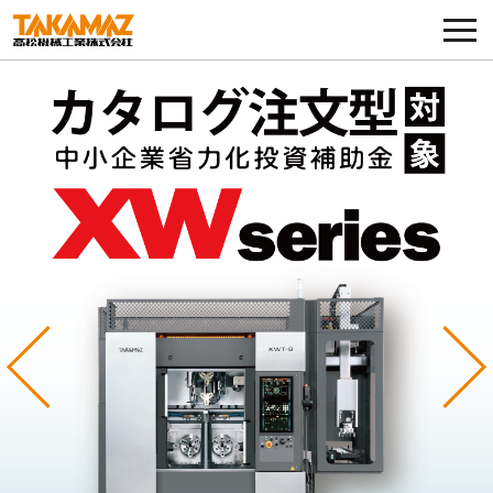
各種お問い合わせ・部品注文
採用に関してはこちらから
企業情報
展示会・イベント
ニュース
コラム
Previous
Ne
製品ラインナップ
サービス／サポート