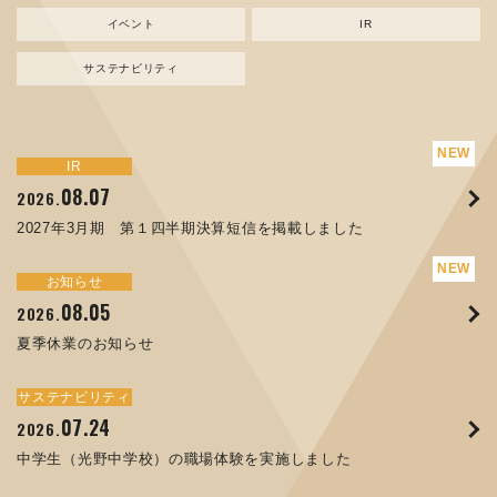
イベント
IR
サステナビリティ
サステナビリティ
トピックス
新規事業
お知らせ
イベント
IR
IR
08.07
08.05
07.17
04.03
08.07
07.24
04.10
2026.
2024.
2026.
2026.
2026.
2026.
2026.
2027年3月期 第１四半期決算短信を掲載しました
資源ごみAI 自動選別機 販売開始のお知らせ
夏季休業のお知らせ
ORANGE NEWS Vol. 014を掲載しました
MEX金沢2026 出展のご案内 ※終了しました
2027年3月期 第１四半期決算短信を掲載しました
中学生（光野中学校）の職場体験を実施しました
サステナビリティ
トピックス
お知らせ
お知らせ
イベント
IR
08.05
11.17
04.17
08.29
07.22
06.12
2026.
2025.
2026.
2025.
2026.
2026.
夏季休業のお知らせ
コラムを更新しました：MECT2025(メカトロテックジャパ
ORANGE NEWS Vol. 013を掲載しました
MECT 2025 出展のご案内 ※終了しました
譲渡制限付株式報酬としての自己株式の処分の割当完了に関
人材戦略を策定しました
ン2025)に出展しました！
するお知らせ[PDF 168kb]
サステナビリティ
サステナビリティ
トピックス
イベント
お知らせ
IR
07.24
10.01
04.16
03.26
2026.
2025.
2025.
2026.
09.02
07.07
2025.
2026.
中学生（光野中学校）の職場体験を実施しました
高松流技Vol.25を掲載しました
MEX金沢2025 出展のご案内 ※終了しました
「健康経営優良法人２０２６（大規模法人部門）」に認定さ
XWT-8 日本デザイン振興会賞受賞！
8月27日 個人投資家向け会社説明会（東京）の開催決定
れました