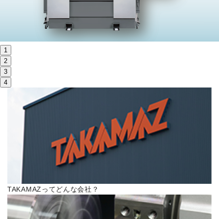
株主・投資家情報
サステナビリティ
1
採用
2
3
4
電子公告
お問い合わせ
高松流技
ご利用に際して
TAKAMAZってどんな会社？
当社のセキュリティへの取り組み
プライバシーポリシー