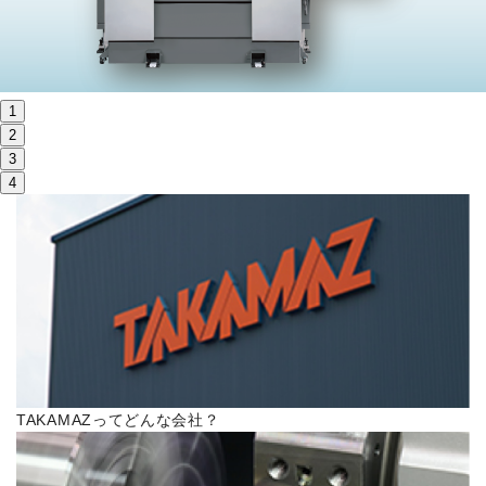
株主・投資家情報
サステナビリティ
1
採用
2
3
4
電子公告
お問い合わせ
高松流技
ご利用に際して
TAKAMAZってどんな会社？
当社のセキュリティへの取り組み
プライバシーポリシー