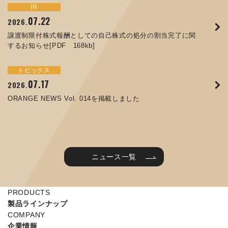
トピックス
イベント
IR
サステナビリティ
お知らせ
IR
07.22
09.10
09.26
2026.
2025.
2024.
05.29
07.01
12.09
2025.
2026.
2025.
譲渡制限付株式報酬としての自己株式の処分の割当完了に関
ORANGE NEWS Vol. 011を掲載しました
JIMTOF2024 出展のご案内 ※終了しました
するお知らせ[PDF 168kb]
コラムを更新しました：MEX金沢2025(第61回機械工業見本
コーポレートガバナンス報告書を更新しました
令和７年度石川県ワークライフバランス企業知事表彰「優良
市金沢)に出展しました！
企業賞」を受賞しました
トピックス
イベント
トピックス
IR
07.31
05.13
2025.
2024.
サステナビリティ
お知らせ
07.17
06.26
2026.
2026.
ORANGE NEWS Vol. 010を掲載しました
MEX金沢2024 学生向け会社説明コーナー予約のご案内 ※
05.15
12.04
2025.
2025.
ORANGE NEWS Vol. 014を掲載しました
終了しました
第65回定時株主総会のご報告を掲載しました
当社公式キャラクターを作りました
2025年度 学生向け工場見学を実施しました
ニュース一覧
PRODUCTS
製品ラインナップ
COMPANY
企業情報