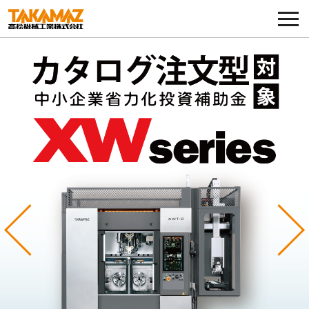
各種お問い合わせ・部品注文
採用に関してはこちらから
企業情報
展示会・イベント
ニュース
コラム
Previous
Ne
製品ラインナップ
サービス／サポート