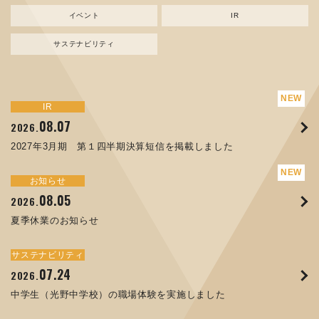
イベント
IR
サステナビリティ
サステナビリティ
トピックス
新規事業
お知らせ
イベント
IR
IR
08.07
08.05
07.17
04.03
08.07
07.24
04.10
2026.
2024.
2026.
2026.
2026.
2026.
2026.
2027年3月期 第１四半期決算短信を掲載しました
資源ごみAI 自動選別機 販売開始のお知らせ
夏季休業のお知らせ
ORANGE NEWS Vol. 014を掲載しました
MEX金沢2026 出展のご案内 ※終了しました
2027年3月期 第１四半期決算短信を掲載しました
中学生（光野中学校）の職場体験を実施しました
サステナビリティ
トピックス
お知らせ
お知らせ
イベント
IR
08.05
11.17
04.17
08.29
07.22
06.12
2026.
2025.
2026.
2025.
2026.
2026.
夏季休業のお知らせ
コラムを更新しました：MECT2025(メカトロテックジャパ
ORANGE NEWS Vol. 013を掲載しました
MECT 2025 出展のご案内 ※終了しました
譲渡制限付株式報酬としての自己株式の処分の割当完了に関
人材戦略を策定しました
ン2025)に出展しました！
するお知らせ[PDF 168kb]
サステナビリティ
サステナビリティ
トピックス
イベント
お知らせ
IR
07.24
10.01
04.16
03.26
2026.
2025.
2025.
2026.
09.02
07.07
2025.
2026.
中学生（光野中学校）の職場体験を実施しました
高松流技Vol.25を掲載しました
MEX金沢2025 出展のご案内 ※終了しました
「健康経営優良法人２０２６（大規模法人部門）」に認定さ
XWT-8 日本デザイン振興会賞受賞！
8月27日 個人投資家向け会社説明会（東京）の開催決定
れました