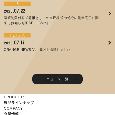
トピックス
イベント
IR
サステナビリティ
お知らせ
IR
07.22
09.10
09.26
2026.
2025.
2024.
05.29
07.01
12.09
2025.
2026.
2025.
譲渡制限付株式報酬としての自己株式の処分の割当完了に関
ORANGE NEWS Vol. 011を掲載しました
JIMTOF2024 出展のご案内 ※終了しました
するお知らせ[PDF 168kb]
コラムを更新しました：MEX金沢2025(第61回機械工業見本
コーポレートガバナンス報告書を更新しました
令和７年度石川県ワークライフバランス企業知事表彰「優良
市金沢)に出展しました！
企業賞」を受賞しました
トピックス
イベント
トピックス
IR
07.31
05.13
2025.
2024.
サステナビリティ
お知らせ
07.17
06.26
2026.
2026.
ORANGE NEWS Vol. 010を掲載しました
MEX金沢2024 学生向け会社説明コーナー予約のご案内 ※
05.15
12.04
2025.
2025.
ORANGE NEWS Vol. 014を掲載しました
終了しました
第65回定時株主総会のご報告を掲載しました
当社公式キャラクターを作りました
2025年度 学生向け工場見学を実施しました
ニュース一覧
PRODUCTS
製品ラインナップ
COMPANY
企業情報