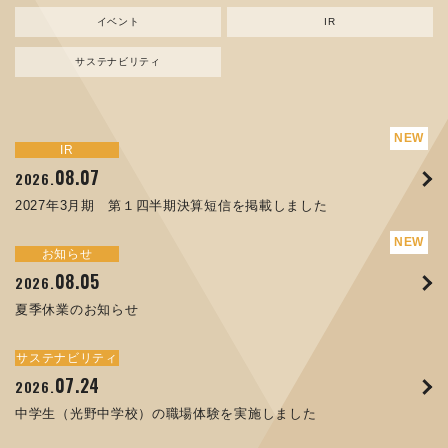
イベント
IR
サステナビリティ
サステナビリティ
トピックス
新規事業
お知らせ
イベント
IR
IR
08.07
08.05
07.17
04.03
08.07
07.24
04.10
2026.
2024.
2026.
2026.
2026.
2026.
2026.
2027年3月期 第１四半期決算短信を掲載しました
資源ごみAI 自動選別機 販売開始のお知らせ
夏季休業のお知らせ
ORANGE NEWS Vol. 014を掲載しました
MEX金沢2026 出展のご案内 ※終了しました
2027年3月期 第１四半期決算短信を掲載しました
中学生（光野中学校）の職場体験を実施しました
サステナビリティ
トピックス
お知らせ
お知らせ
イベント
IR
08.05
11.17
04.17
08.29
07.22
06.12
2026.
2025.
2026.
2025.
2026.
2026.
夏季休業のお知らせ
コラムを更新しました：MECT2025(メカトロテックジャパ
ORANGE NEWS Vol. 013を掲載しました
MECT 2025 出展のご案内 ※終了しました
譲渡制限付株式報酬としての自己株式の処分の割当完了に関
人材戦略を策定しました
ン2025)に出展しました！
するお知らせ[PDF 168kb]
サステナビリティ
サステナビリティ
トピックス
イベント
お知らせ
IR
07.24
10.01
04.16
03.26
2026.
2025.
2025.
2026.
09.02
07.07
2025.
2026.
中学生（光野中学校）の職場体験を実施しました
高松流技Vol.25を掲載しました
MEX金沢2025 出展のご案内 ※終了しました
「健康経営優良法人２０２６（大規模法人部門）」に認定さ
XWT-8 日本デザイン振興会賞受賞！
8月27日 個人投資家向け会社説明会（東京）の開催決定
れました