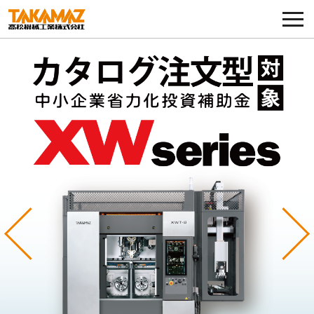
各種お問い合わせ・部品注文
採用に関してはこちらから
企業情報
展示会・イベント
ニュース
コラム
Previous
Ne
製品ラインナップ
サービス／サポート