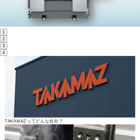
株主・投資家情報
サステナビリティ
1
採用
2
3
4
電子公告
お問い合わせ
高松流技
ご利用に際して
TAKAMAZってどんな会社？
当社のセキュリティへの取り組み
プライバシーポリシー