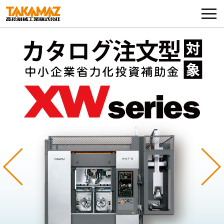
各種お問い合わせ・部品注文
採用に関してはこちらから
企業情報
展示会・イベント
ニュース
コラム
Previous
Ne
製品ラインナップ
サービス／サポート