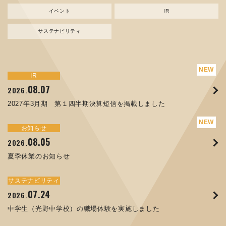
イベント
IR
サステナビリティ
サステナビリティ
トピックス
新規事業
お知らせ
イベント
IR
IR
08.07
08.05
07.17
04.03
08.07
07.24
04.10
2026.
2024.
2026.
2026.
2026.
2026.
2026.
2027年3月期 第１四半期決算短信を掲載しました
資源ごみAI 自動選別機 販売開始のお知らせ
夏季休業のお知らせ
ORANGE NEWS Vol. 014を掲載しました
MEX金沢2026 出展のご案内 ※終了しました
2027年3月期 第１四半期決算短信を掲載しました
中学生（光野中学校）の職場体験を実施しました
サステナビリティ
トピックス
お知らせ
お知らせ
イベント
IR
08.05
11.17
04.17
08.29
07.22
06.12
2026.
2025.
2026.
2025.
2026.
2026.
夏季休業のお知らせ
コラムを更新しました：MECT2025(メカトロテックジャパ
ORANGE NEWS Vol. 013を掲載しました
MECT 2025 出展のご案内 ※終了しました
譲渡制限付株式報酬としての自己株式の処分の割当完了に関
人材戦略を策定しました
ン2025)に出展しました！
するお知らせ[PDF 168kb]
サステナビリティ
サステナビリティ
トピックス
イベント
お知らせ
IR
07.24
10.01
04.16
03.26
2026.
2025.
2025.
2026.
09.02
07.07
2025.
2026.
中学生（光野中学校）の職場体験を実施しました
高松流技Vol.25を掲載しました
MEX金沢2025 出展のご案内 ※終了しました
「健康経営優良法人２０２６（大規模法人部門）」に認定さ
XWT-8 日本デザイン振興会賞受賞！
8月27日 個人投資家向け会社説明会（東京）の開催決定
れました