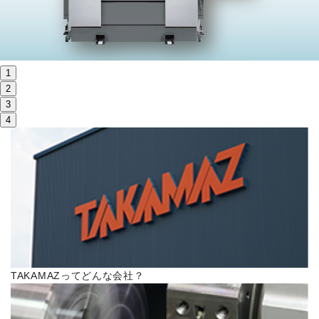
株主・投資家情報
サステナビリティ
1
採用
2
3
4
電子公告
お問い合わせ
高松流技
ご利用に際して
TAKAMAZってどんな会社？
当社のセキュリティへの取り組み
プライバシーポリシー