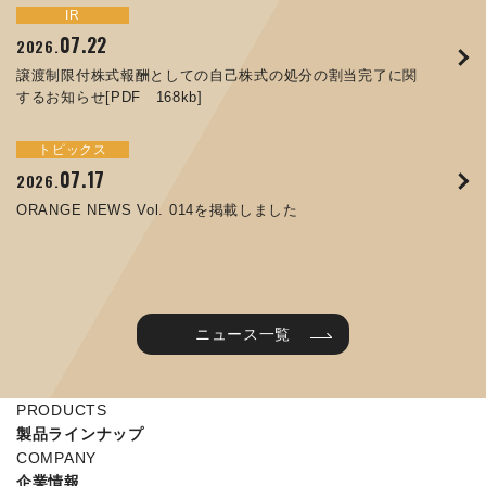
トピックス
イベント
IR
サステナビリティ
お知らせ
IR
07.22
09.10
09.26
2026.
2025.
2024.
05.29
07.01
12.09
2025.
2026.
2025.
譲渡制限付株式報酬としての自己株式の処分の割当完了に関
ORANGE NEWS Vol. 011を掲載しました
JIMTOF2024 出展のご案内 ※終了しました
するお知らせ[PDF 168kb]
コラムを更新しました：MEX金沢2025(第61回機械工業見本
コーポレートガバナンス報告書を更新しました
令和７年度石川県ワークライフバランス企業知事表彰「優良
市金沢)に出展しました！
企業賞」を受賞しました
トピックス
イベント
トピックス
IR
07.31
05.13
2025.
2024.
サステナビリティ
お知らせ
07.17
06.26
2026.
2026.
ORANGE NEWS Vol. 010を掲載しました
MEX金沢2024 学生向け会社説明コーナー予約のご案内 ※
05.15
12.04
2025.
2025.
ORANGE NEWS Vol. 014を掲載しました
終了しました
第65回定時株主総会のご報告を掲載しました
当社公式キャラクターを作りました
2025年度 学生向け工場見学を実施しました
ニュース一覧
PRODUCTS
製品ラインナップ
COMPANY
企業情報