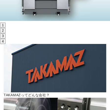
株主・投資家情報
サステナビリティ
1
採用
2
3
4
電子公告
お問い合わせ
高松流技
ご利用に際して
TAKAMAZってどんな会社？
当社のセキュリティへの取り組み
プライバシーポリシー