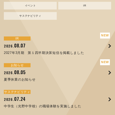
イベント
IR
サステナビリティ
サステナビリティ
トピックス
新規事業
お知らせ
イベント
IR
IR
08.07
08.05
07.17
04.03
08.07
07.24
04.10
2026.
2024.
2026.
2026.
2026.
2026.
2026.
2027年3月期 第１四半期決算短信を掲載しました
資源ごみAI 自動選別機 販売開始のお知らせ
夏季休業のお知らせ
ORANGE NEWS Vol. 014を掲載しました
MEX金沢2026 出展のご案内 ※終了しました
2027年3月期 第１四半期決算短信を掲載しました
中学生（光野中学校）の職場体験を実施しました
サステナビリティ
トピックス
お知らせ
お知らせ
イベント
IR
08.05
11.17
04.17
08.29
07.22
06.12
2026.
2025.
2026.
2025.
2026.
2026.
夏季休業のお知らせ
コラムを更新しました：MECT2025(メカトロテックジャパ
ORANGE NEWS Vol. 013を掲載しました
MECT 2025 出展のご案内 ※終了しました
譲渡制限付株式報酬としての自己株式の処分の割当完了に関
人材戦略を策定しました
ン2025)に出展しました！
するお知らせ[PDF 168kb]
サステナビリティ
サステナビリティ
トピックス
イベント
お知らせ
IR
07.24
10.01
04.16
03.26
2026.
2025.
2025.
2026.
09.02
07.07
2025.
2026.
中学生（光野中学校）の職場体験を実施しました
高松流技Vol.25を掲載しました
MEX金沢2025 出展のご案内 ※終了しました
「健康経営優良法人２０２６（大規模法人部門）」に認定さ
XWT-8 日本デザイン振興会賞受賞！
8月27日 個人投資家向け会社説明会（東京）の開催決定
れました