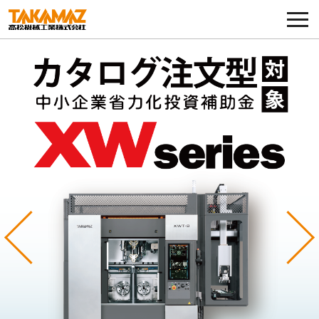
各種お問い合わせ・部品注文
採用に関してはこちらから
企業情報
展示会・イベント
ニュース
コラム
Previous
Ne
製品ラインナップ
サービス／サポート