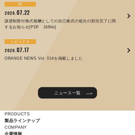
トピックス
イベント
IR
サステナビリティ
お知らせ
IR
07.22
09.10
09.26
2026.
2025.
2024.
05.29
07.01
12.09
2025.
2026.
2025.
譲渡制限付株式報酬としての自己株式の処分の割当完了に関
ORANGE NEWS Vol. 011を掲載しました
JIMTOF2024 出展のご案内 ※終了しました
するお知らせ[PDF 168kb]
コラムを更新しました：MEX金沢2025(第61回機械工業見本
コーポレートガバナンス報告書を更新しました
令和７年度石川県ワークライフバランス企業知事表彰「優良
市金沢)に出展しました！
企業賞」を受賞しました
トピックス
イベント
トピックス
IR
07.31
05.13
2025.
2024.
サステナビリティ
お知らせ
07.17
06.26
2026.
2026.
ORANGE NEWS Vol. 010を掲載しました
MEX金沢2024 学生向け会社説明コーナー予約のご案内 ※
05.15
12.04
2025.
2025.
ORANGE NEWS Vol. 014を掲載しました
終了しました
第65回定時株主総会のご報告を掲載しました
当社公式キャラクターを作りました
2025年度 学生向け工場見学を実施しました
ニュース一覧
PRODUCTS
製品ラインナップ
COMPANY
企業情報