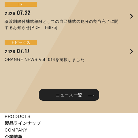
トピックス
イベント
IR
サステナビリティ
お知らせ
IR
07.22
09.10
09.26
2026.
2025.
2024.
05.29
07.01
12.09
2025.
2026.
2025.
譲渡制限付株式報酬としての自己株式の処分の割当完了に関
ORANGE NEWS Vol. 011を掲載しました
JIMTOF2024 出展のご案内 ※終了しました
するお知らせ[PDF 168kb]
コラムを更新しました：MEX金沢2025(第61回機械工業見本
コーポレートガバナンス報告書を更新しました
令和７年度石川県ワークライフバランス企業知事表彰「優良
市金沢)に出展しました！
企業賞」を受賞しました
トピックス
イベント
トピックス
IR
07.31
05.13
2025.
2024.
サステナビリティ
お知らせ
07.17
06.26
2026.
2026.
ORANGE NEWS Vol. 010を掲載しました
MEX金沢2024 学生向け会社説明コーナー予約のご案内 ※
05.15
12.04
2025.
2025.
ORANGE NEWS Vol. 014を掲載しました
終了しました
第65回定時株主総会のご報告を掲載しました
当社公式キャラクターを作りました
2025年度 学生向け工場見学を実施しました
ニュース一覧
PRODUCTS
製品ラインナップ
COMPANY
企業情報