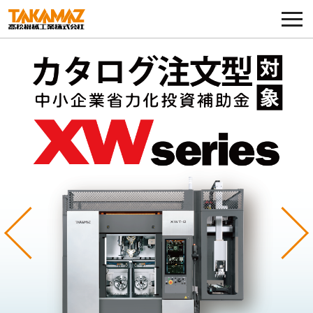
各種お問い合わせ・部品注文
採用に関してはこちらから
企業情報
展示会・イベント
ニュース
コラム
Previous
Ne
製品ラインナップ
サービス／サポート