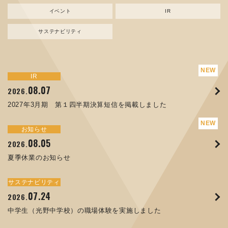
イベント
IR
サステナビリティ
サステナビリティ
トピックス
新規事業
お知らせ
イベント
IR
IR
08.07
08.05
07.17
04.03
08.07
07.24
04.10
2026.
2024.
2026.
2026.
2026.
2026.
2026.
2027年3月期 第１四半期決算短信を掲載しました
資源ごみAI 自動選別機 販売開始のお知らせ
夏季休業のお知らせ
ORANGE NEWS Vol. 014を掲載しました
MEX金沢2026 出展のご案内 ※終了しました
2027年3月期 第１四半期決算短信を掲載しました
中学生（光野中学校）の職場体験を実施しました
サステナビリティ
トピックス
お知らせ
お知らせ
イベント
IR
08.05
11.17
04.17
08.29
07.22
06.12
2026.
2025.
2026.
2025.
2026.
2026.
夏季休業のお知らせ
コラムを更新しました：MECT2025(メカトロテックジャパ
ORANGE NEWS Vol. 013を掲載しました
MECT 2025 出展のご案内 ※終了しました
譲渡制限付株式報酬としての自己株式の処分の割当完了に関
人材戦略を策定しました
ン2025)に出展しました！
するお知らせ[PDF 168kb]
サステナビリティ
サステナビリティ
トピックス
イベント
お知らせ
IR
07.24
10.01
04.16
03.26
2026.
2025.
2025.
2026.
09.02
07.07
2025.
2026.
中学生（光野中学校）の職場体験を実施しました
高松流技Vol.25を掲載しました
MEX金沢2025 出展のご案内 ※終了しました
「健康経営優良法人２０２６（大規模法人部門）」に認定さ
XWT-8 日本デザイン振興会賞受賞！
8月27日 個人投資家向け会社説明会（東京）の開催決定
れました