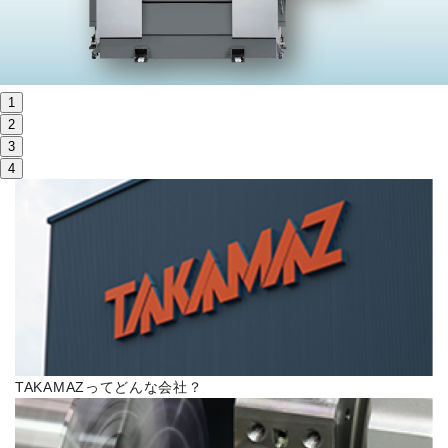
株主・投資家情報
サステナビリティ
1
採用
2
3
4
電子公告
お問い合わせ
高松流技
ご利用に際して
TAKAMAZってどんな会社？
当社のセキュリティへの取り組み
プライバシーポリシー