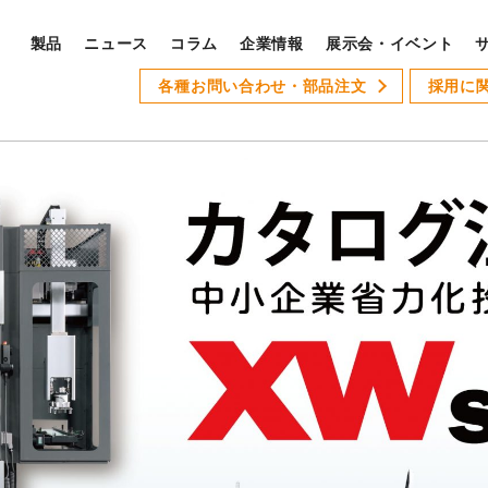
製品
ニュース
コラム
企業情報
展示会・イベント
PRODUCTS
各種お問い合わせ・部品注文
採用に
S
製品ラインナップ
サ
全製品ラインナップ
Xseries
AT-1
GSLseries
GANG TYPE series
XWseries
XDseries
採
XYseries