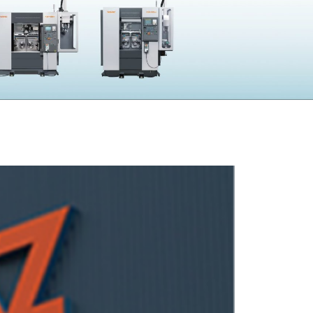
採用
UBLIC NOTICE
子公告
電子公告
CONTACT
問い合わせ
製品の仕様・カタログ請求
機械の故障・トラブル
加工の方法・技術に関して
部品注文・見積依頼