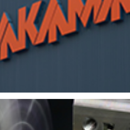
株主・投資家情報
中期経営計画
コーポレートガバナンス
業績データ
株式情報
株式の状況
配当・株主還元
株価情報
株主総会
IRカレンダー
IRライブラリ
決算短信