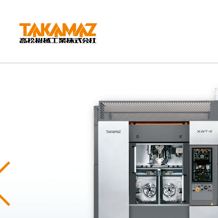
CORPORATE
企業情報
社長挨拶
会社概要
沿革
組織図
環境方針
Previous
拠点紹介
TAKAMAZってどんな会社？
事業内容