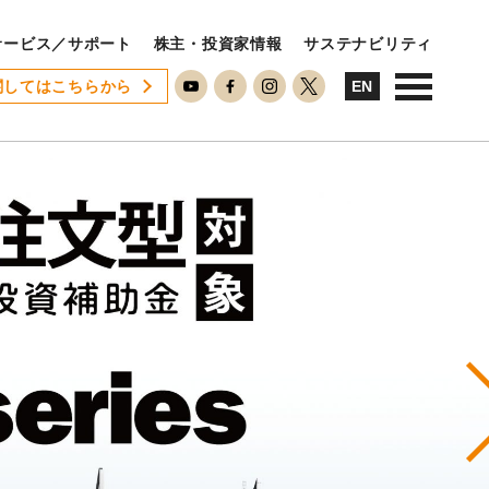
サービス／サポート
株主・投資家情報
サステナビリティ
関してはこちらから
USTAINABILITY
EN
ステナビリティ
サステナビリティに対する考え方
SDGsへの取り組み
ESG活動
ISO26000対照表
N
RECRUIT
用