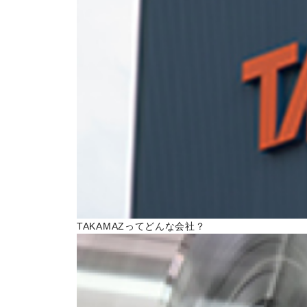
トピックス一覧
イベントニュース一覧
IRニュース一覧
COLUMN
コラム
ALL
製品情報一覧
加工技術一覧
TAKAMAZってどんな会社？
作ってみた一覧
基礎知識一覧
イベント一覧