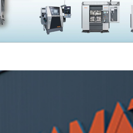
SKIVING MACHINE
XVseries
P
その他製品
カタログダウンロード
電
資源ごみAI自動選別機
SERVICE
サービス／サポート
お
サービス／サポート
IR