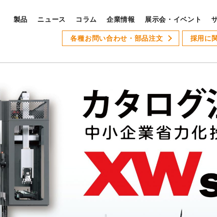
製品
ニュース
コラム
企業情報
展示会・イベント
PRODUCTS
各種お問い合わせ・部品注文
採用に
S
製品ラインナップ
サ
全製品ラインナップ
Xseries
AT-1
GSLseries
GANG TYPE series
XWseries
XDseries
採
XYseries