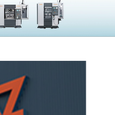
採用
UBLIC NOTICE
子公告
電子公告
CONTACT
問い合わせ
製品の仕様・カタログ請求
機械の故障・トラブル
加工の方法・技術に関して
部品注文・見積依頼