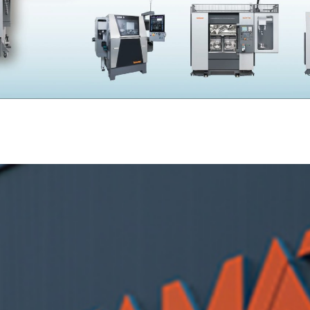
SKIVING MACHINE
XVseries
P
その他製品
カタログダウンロード
電
資源ごみAI自動選別機
SERVICE
サービス／サポート
お
サービス／サポート
IR