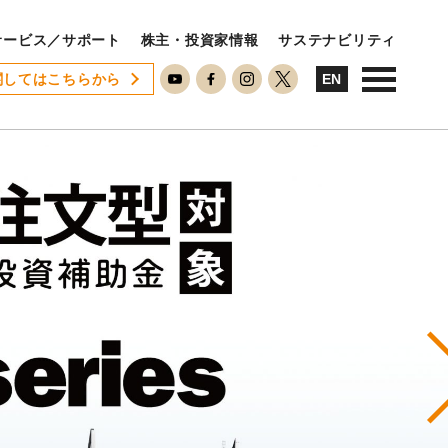
サービス／サポート
株主・投資家情報
サステナビリティ
関してはこちらから
USTAINABILITY
EN
ステナビリティ
サステナビリティに対する考え方
SDGsへの取り組み
ESG活動
ISO26000対照表
N
RECRUIT
用