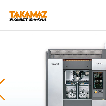
CORPORATE
企業情報
社長挨拶
会社概要
沿革
組織図
環境方針
Previous
拠点紹介
TAKAMAZってどんな会社？
事業内容