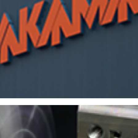
株主・投資家情報
中期経営計画
コーポレートガバナンス
業績データ
株式情報
株式の状況
配当・株主還元
株価情報
株主総会
IRカレンダー
IRライブラリ
決算短信