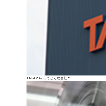
トピックス一覧
イベントニュース一覧
IRニュース一覧
COLUMN
コラム
ALL
製品情報一覧
加工技術一覧
TAKAMAZってどんな会社？
作ってみた一覧
基礎知識一覧
イベント一覧