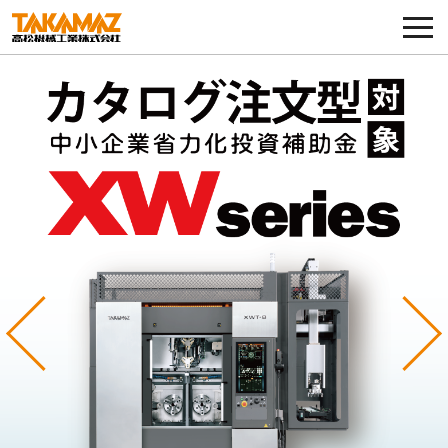
各種お問い合わせ・部品注文
採用に関してはこちらから
企業情報
展示会・イベント
ニュース
コラム
Previous
Ne
製品ラインナップ
サービス／サポート