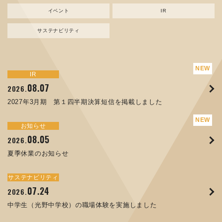
イベント
IR
サステナビリティ
サステナビリティ
トピックス
新規事業
お知らせ
イベント
IR
IR
08.07
08.05
07.17
04.03
08.07
07.24
04.10
2026.
2024.
2026.
2026.
2026.
2026.
2026.
2027年3月期 第１四半期決算短信を掲載しました
資源ごみAI 自動選別機 販売開始のお知らせ
夏季休業のお知らせ
ORANGE NEWS Vol. 014を掲載しました
MEX金沢2026 出展のご案内 ※終了しました
2027年3月期 第１四半期決算短信を掲載しました
中学生（光野中学校）の職場体験を実施しました
サステナビリティ
トピックス
お知らせ
お知らせ
イベント
IR
08.05
11.17
04.17
08.29
07.22
06.12
2026.
2025.
2026.
2025.
2026.
2026.
夏季休業のお知らせ
コラムを更新しました：MECT2025(メカトロテックジャパ
ORANGE NEWS Vol. 013を掲載しました
MECT 2025 出展のご案内 ※終了しました
譲渡制限付株式報酬としての自己株式の処分の割当完了に関
人材戦略を策定しました
ン2025)に出展しました！
するお知らせ[PDF 168kb]
サステナビリティ
サステナビリティ
トピックス
イベント
お知らせ
IR
07.24
10.01
04.16
03.26
2026.
2025.
2025.
2026.
09.02
07.07
2025.
2026.
中学生（光野中学校）の職場体験を実施しました
高松流技Vol.25を掲載しました
MEX金沢2025 出展のご案内 ※終了しました
「健康経営優良法人２０２６（大規模法人部門）」に認定さ
XWT-8 日本デザイン振興会賞受賞！
8月27日 個人投資家向け会社説明会（東京）の開催決定
れました