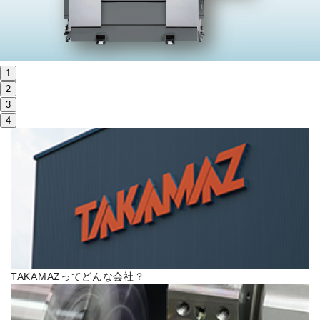
株主・投資家情報
サステナビリティ
1
採用
2
3
4
電子公告
お問い合わせ
高松流技
ご利用に際して
TAKAMAZってどんな会社？
当社のセキュリティへの取り組み
プライバシーポリシー