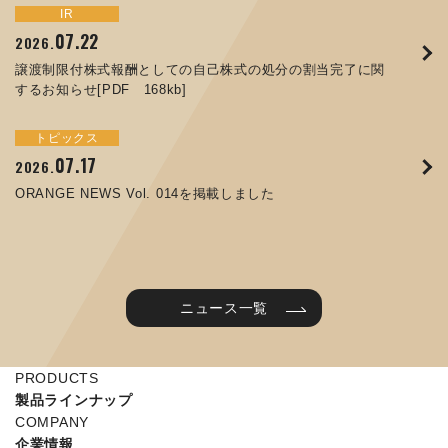
トピックス
イベント
IR
サステナビリティ
お知らせ
IR
07.22
09.10
09.26
2026.
2025.
2024.
05.29
07.01
12.09
2025.
2026.
2025.
譲渡制限付株式報酬としての自己株式の処分の割当完了に関
ORANGE NEWS Vol. 011を掲載しました
JIMTOF2024 出展のご案内 ※終了しました
するお知らせ[PDF 168kb]
コラムを更新しました：MEX金沢2025(第61回機械工業見本
コーポレートガバナンス報告書を更新しました
令和７年度石川県ワークライフバランス企業知事表彰「優良
市金沢)に出展しました！
企業賞」を受賞しました
トピックス
イベント
トピックス
IR
07.31
05.13
2025.
2024.
サステナビリティ
お知らせ
07.17
06.26
2026.
2026.
ORANGE NEWS Vol. 010を掲載しました
MEX金沢2024 学生向け会社説明コーナー予約のご案内 ※
05.15
12.04
2025.
2025.
ORANGE NEWS Vol. 014を掲載しました
終了しました
第65回定時株主総会のご報告を掲載しました
当社公式キャラクターを作りました
2025年度 学生向け工場見学を実施しました
ニュース一覧
PRODUCTS
製品ラインナップ
COMPANY
企業情報