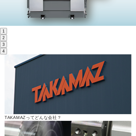
株主・投資家情報
サステナビリティ
1
採用
2
3
4
電子公告
お問い合わせ
高松流技
ご利用に際して
TAKAMAZってどんな会社？
当社のセキュリティへの取り組み
プライバシーポリシー