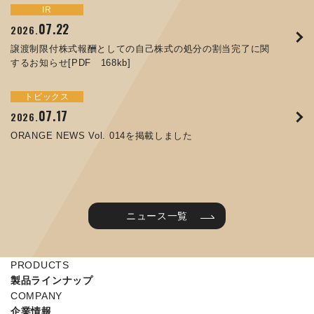
トピックス
イベント
IR
サステナビリティ
お知らせ
IR
07.22
09.10
09.26
2026.
2025.
2024.
05.29
07.01
12.09
2025.
2026.
2025.
譲渡制限付株式報酬としての自己株式の処分の割当完了に関
ORANGE NEWS Vol. 011を掲載しました
JIMTOF2024 出展のご案内 ※終了しました
するお知らせ[PDF 168kb]
コラムを更新しました：MEX金沢2025(第61回機械工業見本
コーポレートガバナンス報告書を更新しました
令和７年度石川県ワークライフバランス企業知事表彰「優良
市金沢)に出展しました！
企業賞」を受賞しました
トピックス
イベント
トピックス
IR
07.31
05.13
2025.
2024.
サステナビリティ
お知らせ
07.17
06.26
2026.
2026.
ORANGE NEWS Vol. 010を掲載しました
MEX金沢2024 学生向け会社説明コーナー予約のご案内 ※
05.15
12.04
2025.
2025.
ORANGE NEWS Vol. 014を掲載しました
終了しました
第65回定時株主総会のご報告を掲載しました
当社公式キャラクターを作りました
2025年度 学生向け工場見学を実施しました
ニュース一覧
PRODUCTS
製品ラインナップ
COMPANY
企業情報