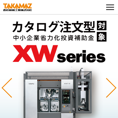
各種お問い合わせ・部品注文
採用に関してはこちらから
企業情報
展示会・イベント
ニュース
コラム
Previous
Ne
製品ラインナップ
サービス／サポート