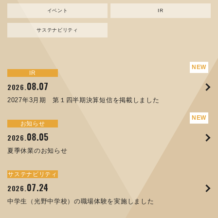
イベント
IR
サステナビリティ
サステナビリティ
トピックス
新規事業
お知らせ
イベント
IR
IR
08.07
08.05
07.17
04.03
08.07
07.24
04.10
2026.
2024.
2026.
2026.
2026.
2026.
2026.
2027年3月期 第１四半期決算短信を掲載しました
資源ごみAI 自動選別機 販売開始のお知らせ
夏季休業のお知らせ
ORANGE NEWS Vol. 014を掲載しました
MEX金沢2026 出展のご案内 ※終了しました
2027年3月期 第１四半期決算短信を掲載しました
中学生（光野中学校）の職場体験を実施しました
サステナビリティ
トピックス
お知らせ
お知らせ
イベント
IR
08.05
11.17
04.17
08.29
07.22
06.12
2026.
2025.
2026.
2025.
2026.
2026.
夏季休業のお知らせ
コラムを更新しました：MECT2025(メカトロテックジャパ
ORANGE NEWS Vol. 013を掲載しました
MECT 2025 出展のご案内 ※終了しました
譲渡制限付株式報酬としての自己株式の処分の割当完了に関
人材戦略を策定しました
ン2025)に出展しました！
するお知らせ[PDF 168kb]
サステナビリティ
サステナビリティ
トピックス
イベント
お知らせ
IR
07.24
10.01
04.16
03.26
2026.
2025.
2025.
2026.
09.02
07.07
2025.
2026.
中学生（光野中学校）の職場体験を実施しました
高松流技Vol.25を掲載しました
MEX金沢2025 出展のご案内 ※終了しました
「健康経営優良法人２０２６（大規模法人部門）」に認定さ
XWT-8 日本デザイン振興会賞受賞！
8月27日 個人投資家向け会社説明会（東京）の開催決定
れました