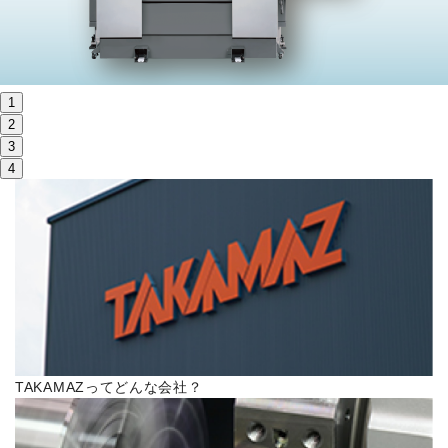
株主・投資家情報
サステナビリティ
1
採用
2
3
4
電子公告
お問い合わせ
高松流技
ご利用に際して
TAKAMAZってどんな会社？
当社のセキュリティへの取り組み
プライバシーポリシー