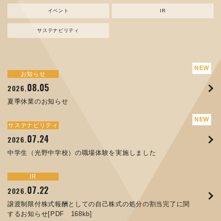
イベント
IR
サステナビリティ
サステナビリティ
トピックス
お知らせ
新規事業
お知らせ
イベント
IR
08.05
08.05
07.17
04.03
07.22
07.24
04.10
2026.
2024.
2026.
2026.
2026.
2026.
2026.
夏季休業のお知らせ
資源ごみAI 自動選別機 販売開始のお知らせ
夏季休業のお知らせ
ORANGE NEWS Vol. 014を掲載しました
MEX金沢2026 出展のご案内 ※終了しました
譲渡制限付株式報酬としての自己株式の処分の割当完了に関
中学生（光野中学校）の職場体験を実施しました
するお知らせ[PDF 168kb]
サステナビリティ
サステナビリティ
トピックス
お知らせ
イベント
IR
07.24
11.17
04.17
08.29
06.12
2026.
2025.
2026.
2025.
2026.
07.07
2026.
中学生（光野中学校）の職場体験を実施しました
コラムを更新しました：MECT2025(メカトロテックジャパ
ORANGE NEWS Vol. 013を掲載しました
MECT 2025 出展のご案内 ※終了しました
人材戦略を策定しました
ン2025)に出展しました！
8月27日 個人投資家向け会社説明会（東京）の開催決定
サステナビリティ
トピックス
イベント
IR
お知らせ
IR
07.22
10.01
04.16
03.26
2026.
2025.
2025.
2026.
09.02
07.01
2025.
2026.
譲渡制限付株式報酬としての自己株式の処分の割当完了に関
高松流技Vol.25を掲載しました
MEX金沢2025 出展のご案内 ※終了しました
「健康経営優良法人２０２６（大規模法人部門）」に認定さ
するお知らせ[PDF 168kb]
XWT-8 日本デザイン振興会賞受賞！
コーポレートガバナンス報告書を更新しました
れました