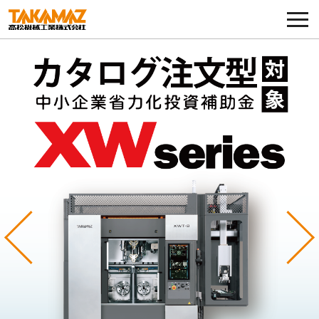
各種お問い合わせ・部品注文
採用に関してはこちらから
企業情報
展示会・イベント
ニュース
コラム
Previous
Ne
製品ラインナップ
サービス／サポート