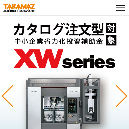
各種お問い合わせ・部品注文
採用に関してはこちらから
企業情報
展示会・イベント
ニュース
コラム
Previous
Ne
製品ラインナップ
サービス／サポート