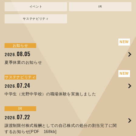
イベント
IR
サステナビリティ
サステナビリティ
トピックス
お知らせ
新規事業
お知らせ
イベント
IR
08.05
08.05
07.17
04.03
07.22
07.24
04.10
2026.
2024.
2026.
2026.
2026.
2026.
2026.
夏季休業のお知らせ
資源ごみAI 自動選別機 販売開始のお知らせ
夏季休業のお知らせ
ORANGE NEWS Vol. 014を掲載しました
MEX金沢2026 出展のご案内 ※終了しました
譲渡制限付株式報酬としての自己株式の処分の割当完了に関
中学生（光野中学校）の職場体験を実施しました
するお知らせ[PDF 168kb]
サステナビリティ
サステナビリティ
トピックス
お知らせ
イベント
IR
07.24
11.17
04.17
08.29
06.12
2026.
2025.
2026.
2025.
2026.
07.07
2026.
中学生（光野中学校）の職場体験を実施しました
コラムを更新しました：MECT2025(メカトロテックジャパ
ORANGE NEWS Vol. 013を掲載しました
MECT 2025 出展のご案内 ※終了しました
人材戦略を策定しました
ン2025)に出展しました！
8月27日 個人投資家向け会社説明会（東京）の開催決定
サステナビリティ
トピックス
イベント
IR
お知らせ
IR
07.22
10.01
04.16
03.26
2026.
2025.
2025.
2026.
09.02
07.01
2025.
2026.
譲渡制限付株式報酬としての自己株式の処分の割当完了に関
高松流技Vol.25を掲載しました
MEX金沢2025 出展のご案内 ※終了しました
「健康経営優良法人２０２６（大規模法人部門）」に認定さ
するお知らせ[PDF 168kb]
XWT-8 日本デザイン振興会賞受賞！
コーポレートガバナンス報告書を更新しました
れました