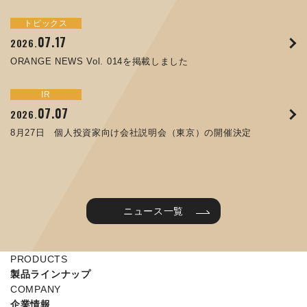
トピックス
イベント
サステナビリティ
トピックス
お知らせ
IR
09.10
09.26
2025.
2024.
07.17
05.29
06.26
12.09
2026.
2025.
2026.
2025.
ORANGE NEWS Vol. 011を掲載しました
JIMTOF2024 出展のご案内 ※終了しました
ORANGE NEWS Vol. 014を掲載しました
コラムを更新しました：MEX金沢2025(第61回機械工業見本
第65回定時株主総会のご報告を掲載しました
令和７年度石川県ワークライフバランス企業知事表彰「優良
市金沢)に出展しました！
企業賞」を受賞しました
トピックス
イベント
IR
IR
07.31
05.13
2025.
2024.
サステナビリティ
お知らせ
07.07
06.25
2026.
2026.
ORANGE NEWS Vol. 010を掲載しました
MEX金沢2024 学生向け会社説明コーナー予約のご案内 ※
05.15
12.04
2025.
2025.
8月27日 個人投資家向け会社説明会（東京）の開催決定
終了しました
譲渡制限付株式報酬としての自己株式の処分に関するお知ら
当社公式キャラクターを作りました
せ[PDF 230kb]
2025年度 学生向け工場見学を実施しました
ニュース一覧
PRODUCTS
製品ラインナップ
COMPANY
企業情報