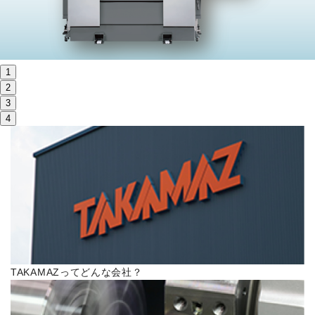
株主・投資家情報
サステナビリティ
1
採用
2
3
4
電子公告
お問い合わせ
高松流技
ご利用に際して
TAKAMAZってどんな会社？
当社のセキュリティへの取り組み
プライバシーポリシー