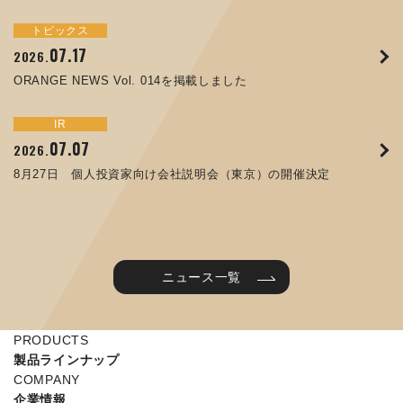
トピックス
イベント
サステナビリティ
トピックス
お知らせ
IR
09.10
09.26
2025.
2024.
07.17
05.29
06.26
12.09
2026.
2025.
2026.
2025.
ORANGE NEWS Vol. 011を掲載しました
JIMTOF2024 出展のご案内 ※終了しました
ORANGE NEWS Vol. 014を掲載しました
コラムを更新しました：MEX金沢2025(第61回機械工業見本
第65回定時株主総会のご報告を掲載しました
令和７年度石川県ワークライフバランス企業知事表彰「優良
市金沢)に出展しました！
企業賞」を受賞しました
トピックス
イベント
IR
IR
07.31
05.13
2025.
2024.
サステナビリティ
お知らせ
07.07
06.25
2026.
2026.
ORANGE NEWS Vol. 010を掲載しました
MEX金沢2024 学生向け会社説明コーナー予約のご案内 ※
05.15
12.04
2025.
2025.
8月27日 個人投資家向け会社説明会（東京）の開催決定
終了しました
譲渡制限付株式報酬としての自己株式の処分に関するお知ら
当社公式キャラクターを作りました
せ[PDF 230kb]
2025年度 学生向け工場見学を実施しました
ニュース一覧
PRODUCTS
製品ラインナップ
COMPANY
企業情報