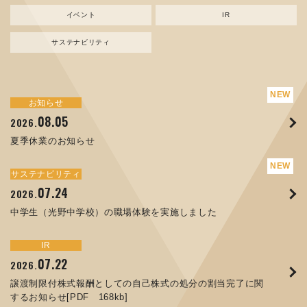
イベント
IR
サステナビリティ
サステナビリティ
トピックス
お知らせ
新規事業
お知らせ
イベント
IR
08.05
08.05
07.17
04.03
07.22
07.24
04.10
2026.
2024.
2026.
2026.
2026.
2026.
2026.
夏季休業のお知らせ
資源ごみAI 自動選別機 販売開始のお知らせ
夏季休業のお知らせ
ORANGE NEWS Vol. 014を掲載しました
MEX金沢2026 出展のご案内 ※終了しました
譲渡制限付株式報酬としての自己株式の処分の割当完了に関
中学生（光野中学校）の職場体験を実施しました
するお知らせ[PDF 168kb]
サステナビリティ
サステナビリティ
トピックス
お知らせ
イベント
IR
07.24
11.17
04.17
08.29
06.12
2026.
2025.
2026.
2025.
2026.
07.07
2026.
中学生（光野中学校）の職場体験を実施しました
コラムを更新しました：MECT2025(メカトロテックジャパ
ORANGE NEWS Vol. 013を掲載しました
MECT 2025 出展のご案内 ※終了しました
人材戦略を策定しました
ン2025)に出展しました！
8月27日 個人投資家向け会社説明会（東京）の開催決定
サステナビリティ
トピックス
イベント
IR
お知らせ
IR
07.22
10.01
04.16
03.26
2026.
2025.
2025.
2026.
09.02
07.01
2025.
2026.
譲渡制限付株式報酬としての自己株式の処分の割当完了に関
高松流技Vol.25を掲載しました
MEX金沢2025 出展のご案内 ※終了しました
「健康経営優良法人２０２６（大規模法人部門）」に認定さ
するお知らせ[PDF 168kb]
XWT-8 日本デザイン振興会賞受賞！
コーポレートガバナンス報告書を更新しました
れました