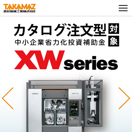
各種お問い合わせ・部品注文
採用に関してはこちらから
企業情報
展示会・イベント
ニュース
コラム
Previous
Ne
製品ラインナップ
サービス／サポート