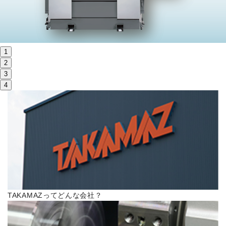
株主・投資家情報
サステナビリティ
1
採用
2
3
4
電子公告
お問い合わせ
高松流技
ご利用に際して
TAKAMAZってどんな会社？
当社のセキュリティへの取り組み
プライバシーポリシー