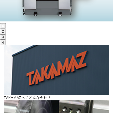
株主・投資家情報
サステナビリティ
1
採用
2
3
4
電子公告
お問い合わせ
高松流技
ご利用に際して
TAKAMAZってどんな会社？
当社のセキュリティへの取り組み
プライバシーポリシー