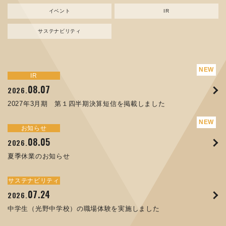
イベント
IR
サステナビリティ
サステナビリティ
トピックス
新規事業
お知らせ
イベント
IR
IR
08.07
08.05
07.17
04.03
08.07
07.24
04.10
2026.
2024.
2026.
2026.
2026.
2026.
2026.
2027年3月期 第１四半期決算短信を掲載しました
資源ごみAI 自動選別機 販売開始のお知らせ
夏季休業のお知らせ
ORANGE NEWS Vol. 014を掲載しました
MEX金沢2026 出展のご案内 ※終了しました
2027年3月期 第１四半期決算短信を掲載しました
中学生（光野中学校）の職場体験を実施しました
サステナビリティ
トピックス
お知らせ
お知らせ
イベント
IR
08.05
11.17
04.17
08.29
07.22
06.12
2026.
2025.
2026.
2025.
2026.
2026.
夏季休業のお知らせ
コラムを更新しました：MECT2025(メカトロテックジャパ
ORANGE NEWS Vol. 013を掲載しました
MECT 2025 出展のご案内 ※終了しました
譲渡制限付株式報酬としての自己株式の処分の割当完了に関
人材戦略を策定しました
ン2025)に出展しました！
するお知らせ[PDF 168kb]
サステナビリティ
サステナビリティ
トピックス
イベント
お知らせ
IR
07.24
10.01
04.16
03.26
2026.
2025.
2025.
2026.
09.02
07.07
2025.
2026.
中学生（光野中学校）の職場体験を実施しました
高松流技Vol.25を掲載しました
MEX金沢2025 出展のご案内 ※終了しました
「健康経営優良法人２０２６（大規模法人部門）」に認定さ
XWT-8 日本デザイン振興会賞受賞！
8月27日 個人投資家向け会社説明会（東京）の開催決定
れました