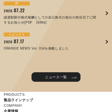
トピックス
イベント
IR
サステナビリティ
お知らせ
IR
07.22
09.10
09.26
2026.
2025.
2024.
05.29
07.01
12.09
2025.
2026.
2025.
譲渡制限付株式報酬としての自己株式の処分の割当完了に関
ORANGE NEWS Vol. 011を掲載しました
JIMTOF2024 出展のご案内 ※終了しました
するお知らせ[PDF 168kb]
コラムを更新しました：MEX金沢2025(第61回機械工業見本
コーポレートガバナンス報告書を更新しました
令和７年度石川県ワークライフバランス企業知事表彰「優良
市金沢)に出展しました！
企業賞」を受賞しました
トピックス
イベント
トピックス
IR
07.31
05.13
2025.
2024.
サステナビリティ
お知らせ
07.17
06.26
2026.
2026.
ORANGE NEWS Vol. 010を掲載しました
MEX金沢2024 学生向け会社説明コーナー予約のご案内 ※
05.15
12.04
2025.
2025.
ORANGE NEWS Vol. 014を掲載しました
終了しました
第65回定時株主総会のご報告を掲載しました
当社公式キャラクターを作りました
2025年度 学生向け工場見学を実施しました
ニュース一覧
PRODUCTS
製品ラインナップ
COMPANY
企業情報