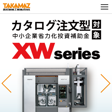
各種お問い合わせ・部品注文
採用に関してはこちらから
企業情報
展示会・イベント
ニュース
コラム
Previous
Ne
製品ラインナップ
サービス／サポート