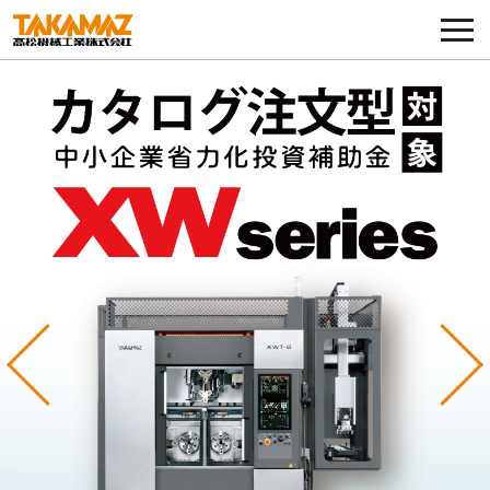
各種お問い合わせ・部品注文
採用に関してはこちらから
企業情報
展示会・イベント
ニュース
コラム
Previous
Ne
製品ラインナップ
サービス／サポート