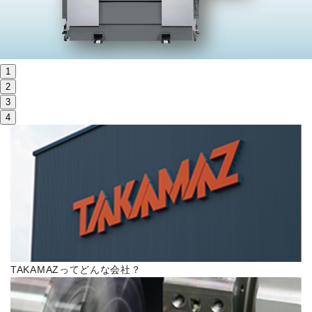
株主・投資家情報
サステナビリティ
1
採用
2
3
4
電子公告
お問い合わせ
高松流技
ご利用に際して
TAKAMAZってどんな会社？
当社のセキュリティへの取り組み
プライバシーポリシー