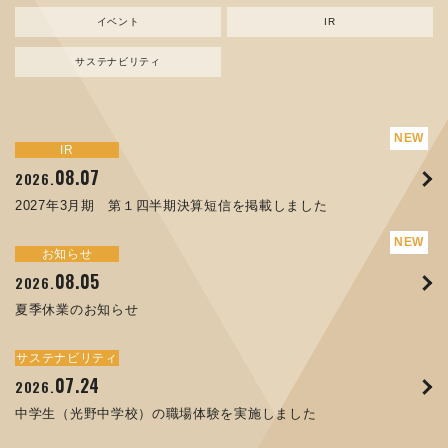
イベント
IR
サステナビリティ
サステナビリティ
トピックス
新規事業
お知らせ
イベント
IR
IR
08.07
08.05
07.17
04.03
08.07
07.24
04.10
2026.
2024.
2026.
2026.
2026.
2026.
2026.
2027年3月期 第１四半期決算短信を掲載しました
資源ごみAI 自動選別機 販売開始のお知らせ
夏季休業のお知らせ
ORANGE NEWS Vol. 014を掲載しました
MEX金沢2026 出展のご案内 ※終了しました
2027年3月期 第１四半期決算短信を掲載しました
中学生（光野中学校）の職場体験を実施しました
サステナビリティ
トピックス
お知らせ
お知らせ
イベント
IR
08.05
11.17
04.17
08.29
07.22
06.12
2026.
2025.
2026.
2025.
2026.
2026.
夏季休業のお知らせ
コラムを更新しました：MECT2025(メカトロテックジャパ
ORANGE NEWS Vol. 013を掲載しました
MECT 2025 出展のご案内 ※終了しました
譲渡制限付株式報酬としての自己株式の処分の割当完了に関
人材戦略を策定しました
ン2025)に出展しました！
するお知らせ[PDF 168kb]
サステナビリティ
サステナビリティ
トピックス
イベント
お知らせ
IR
07.24
10.01
04.16
03.26
2026.
2025.
2025.
2026.
09.02
07.07
2025.
2026.
中学生（光野中学校）の職場体験を実施しました
高松流技Vol.25を掲載しました
MEX金沢2025 出展のご案内 ※終了しました
「健康経営優良法人２０２６（大規模法人部門）」に認定さ
XWT-8 日本デザイン振興会賞受賞！
8月27日 個人投資家向け会社説明会（東京）の開催決定
れました