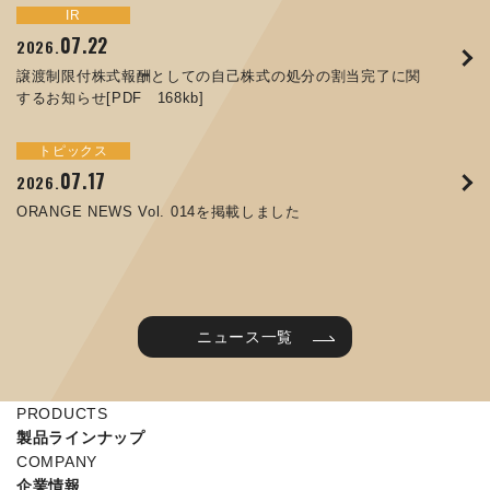
トピックス
イベント
IR
サステナビリティ
お知らせ
IR
07.22
09.10
09.26
2026.
2025.
2024.
05.29
07.01
12.09
2025.
2026.
2025.
譲渡制限付株式報酬としての自己株式の処分の割当完了に関
ORANGE NEWS Vol. 011を掲載しました
JIMTOF2024 出展のご案内 ※終了しました
するお知らせ[PDF 168kb]
コラムを更新しました：MEX金沢2025(第61回機械工業見本
コーポレートガバナンス報告書を更新しました
令和７年度石川県ワークライフバランス企業知事表彰「優良
市金沢)に出展しました！
企業賞」を受賞しました
トピックス
イベント
トピックス
IR
07.31
05.13
2025.
2024.
サステナビリティ
お知らせ
07.17
06.26
2026.
2026.
ORANGE NEWS Vol. 010を掲載しました
MEX金沢2024 学生向け会社説明コーナー予約のご案内 ※
05.15
12.04
2025.
2025.
ORANGE NEWS Vol. 014を掲載しました
終了しました
第65回定時株主総会のご報告を掲載しました
当社公式キャラクターを作りました
2025年度 学生向け工場見学を実施しました
ニュース一覧
PRODUCTS
製品ラインナップ
COMPANY
企業情報