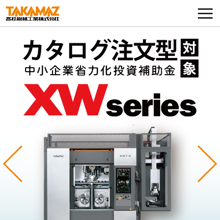
各種お問い合わせ・部品注文
採用に関してはこちらから
企業情報
展示会・イベント
ニュース
コラム
Previous
Ne
製品ラインナップ
サービス／サポート