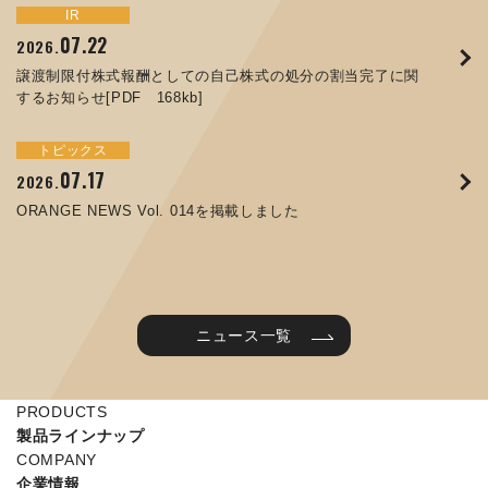
トピックス
イベント
IR
サステナビリティ
お知らせ
IR
07.22
09.10
09.26
2026.
2025.
2024.
05.29
07.01
12.09
2025.
2026.
2025.
譲渡制限付株式報酬としての自己株式の処分の割当完了に関
ORANGE NEWS Vol. 011を掲載しました
JIMTOF2024 出展のご案内 ※終了しました
するお知らせ[PDF 168kb]
コラムを更新しました：MEX金沢2025(第61回機械工業見本
コーポレートガバナンス報告書を更新しました
令和７年度石川県ワークライフバランス企業知事表彰「優良
市金沢)に出展しました！
企業賞」を受賞しました
トピックス
イベント
トピックス
IR
07.31
05.13
2025.
2024.
サステナビリティ
お知らせ
07.17
06.26
2026.
2026.
ORANGE NEWS Vol. 010を掲載しました
MEX金沢2024 学生向け会社説明コーナー予約のご案内 ※
05.15
12.04
2025.
2025.
ORANGE NEWS Vol. 014を掲載しました
終了しました
第65回定時株主総会のご報告を掲載しました
当社公式キャラクターを作りました
2025年度 学生向け工場見学を実施しました
ニュース一覧
PRODUCTS
製品ラインナップ
COMPANY
企業情報