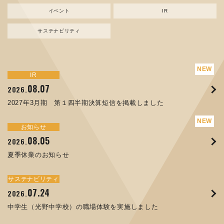
イベント
IR
サステナビリティ
サステナビリティ
トピックス
新規事業
お知らせ
イベント
IR
IR
08.07
08.05
07.17
04.03
08.07
07.24
04.10
2026.
2024.
2026.
2026.
2026.
2026.
2026.
2027年3月期 第１四半期決算短信を掲載しました
資源ごみAI 自動選別機 販売開始のお知らせ
夏季休業のお知らせ
ORANGE NEWS Vol. 014を掲載しました
MEX金沢2026 出展のご案内 ※終了しました
2027年3月期 第１四半期決算短信を掲載しました
中学生（光野中学校）の職場体験を実施しました
サステナビリティ
トピックス
お知らせ
お知らせ
イベント
IR
08.05
11.17
04.17
08.29
07.22
06.12
2026.
2025.
2026.
2025.
2026.
2026.
夏季休業のお知らせ
コラムを更新しました：MECT2025(メカトロテックジャパ
ORANGE NEWS Vol. 013を掲載しました
MECT 2025 出展のご案内 ※終了しました
譲渡制限付株式報酬としての自己株式の処分の割当完了に関
人材戦略を策定しました
ン2025)に出展しました！
するお知らせ[PDF 168kb]
サステナビリティ
サステナビリティ
トピックス
イベント
お知らせ
IR
07.24
10.01
04.16
03.26
2026.
2025.
2025.
2026.
09.02
07.07
2025.
2026.
中学生（光野中学校）の職場体験を実施しました
高松流技Vol.25を掲載しました
MEX金沢2025 出展のご案内 ※終了しました
「健康経営優良法人２０２６（大規模法人部門）」に認定さ
XWT-8 日本デザイン振興会賞受賞！
8月27日 個人投資家向け会社説明会（東京）の開催決定
れました