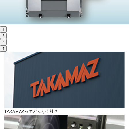
株主・投資家情報
サステナビリティ
1
採用
2
3
4
電子公告
お問い合わせ
高松流技
ご利用に際して
TAKAMAZってどんな会社？
当社のセキュリティへの取り組み
プライバシーポリシー