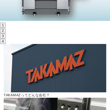
株主・投資家情報
サステナビリティ
1
採用
2
3
4
電子公告
お問い合わせ
高松流技
ご利用に際して
TAKAMAZってどんな会社？
当社のセキュリティへの取り組み
プライバシーポリシー