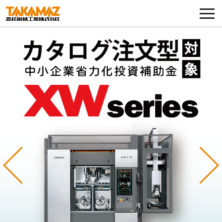
各種お問い合わせ・部品注文
採用に関してはこちらから
企業情報
展示会・イベント
ニュース
コラム
Previous
Ne
製品ラインナップ
サービス／サポート