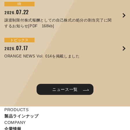
トピックス
イベント
IR
サステナビリティ
お知らせ
IR
07.22
09.10
09.26
2026.
2025.
2024.
05.29
07.01
12.09
2025.
2026.
2025.
譲渡制限付株式報酬としての自己株式の処分の割当完了に関
ORANGE NEWS Vol. 011を掲載しました
JIMTOF2024 出展のご案内 ※終了しました
するお知らせ[PDF 168kb]
コラムを更新しました：MEX金沢2025(第61回機械工業見本
コーポレートガバナンス報告書を更新しました
令和７年度石川県ワークライフバランス企業知事表彰「優良
市金沢)に出展しました！
企業賞」を受賞しました
トピックス
イベント
トピックス
IR
07.31
05.13
2025.
2024.
サステナビリティ
お知らせ
07.17
06.26
2026.
2026.
ORANGE NEWS Vol. 010を掲載しました
MEX金沢2024 学生向け会社説明コーナー予約のご案内 ※
05.15
12.04
2025.
2025.
ORANGE NEWS Vol. 014を掲載しました
終了しました
第65回定時株主総会のご報告を掲載しました
当社公式キャラクターを作りました
2025年度 学生向け工場見学を実施しました
ニュース一覧
PRODUCTS
製品ラインナップ
COMPANY
企業情報