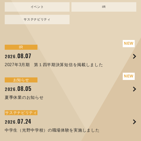
イベント
IR
サステナビリティ
サステナビリティ
トピックス
新規事業
お知らせ
イベント
IR
IR
08.07
08.05
07.17
04.03
08.07
07.24
04.10
2026.
2024.
2026.
2026.
2026.
2026.
2026.
2027年3月期 第１四半期決算短信を掲載しました
資源ごみAI 自動選別機 販売開始のお知らせ
夏季休業のお知らせ
ORANGE NEWS Vol. 014を掲載しました
MEX金沢2026 出展のご案内 ※終了しました
2027年3月期 第１四半期決算短信を掲載しました
中学生（光野中学校）の職場体験を実施しました
サステナビリティ
トピックス
お知らせ
お知らせ
イベント
IR
08.05
11.17
04.17
08.29
07.22
06.12
2026.
2025.
2026.
2025.
2026.
2026.
夏季休業のお知らせ
コラムを更新しました：MECT2025(メカトロテックジャパ
ORANGE NEWS Vol. 013を掲載しました
MECT 2025 出展のご案内 ※終了しました
譲渡制限付株式報酬としての自己株式の処分の割当完了に関
人材戦略を策定しました
ン2025)に出展しました！
するお知らせ[PDF 168kb]
サステナビリティ
サステナビリティ
トピックス
イベント
お知らせ
IR
07.24
10.01
04.16
03.26
2026.
2025.
2025.
2026.
09.02
07.07
2025.
2026.
中学生（光野中学校）の職場体験を実施しました
高松流技Vol.25を掲載しました
MEX金沢2025 出展のご案内 ※終了しました
「健康経営優良法人２０２６（大規模法人部門）」に認定さ
XWT-8 日本デザイン振興会賞受賞！
8月27日 個人投資家向け会社説明会（東京）の開催決定
れました