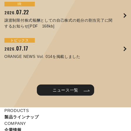
トピックス
イベント
IR
サステナビリティ
お知らせ
IR
07.22
09.10
09.26
2026.
2025.
2024.
05.29
07.01
12.09
2025.
2026.
2025.
譲渡制限付株式報酬としての自己株式の処分の割当完了に関
ORANGE NEWS Vol. 011を掲載しました
JIMTOF2024 出展のご案内 ※終了しました
するお知らせ[PDF 168kb]
コラムを更新しました：MEX金沢2025(第61回機械工業見本
コーポレートガバナンス報告書を更新しました
令和７年度石川県ワークライフバランス企業知事表彰「優良
市金沢)に出展しました！
企業賞」を受賞しました
トピックス
イベント
トピックス
IR
07.31
05.13
2025.
2024.
サステナビリティ
お知らせ
07.17
06.26
2026.
2026.
ORANGE NEWS Vol. 010を掲載しました
MEX金沢2024 学生向け会社説明コーナー予約のご案内 ※
05.15
12.04
2025.
2025.
ORANGE NEWS Vol. 014を掲載しました
終了しました
第65回定時株主総会のご報告を掲載しました
当社公式キャラクターを作りました
2025年度 学生向け工場見学を実施しました
ニュース一覧
PRODUCTS
製品ラインナップ
COMPANY
企業情報