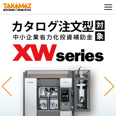
各種お問い合わせ・部品注文
採用に関してはこちらから
企業情報
展示会・イベント
ニュース
コラム
Previous
Ne
製品ラインナップ
サービス／サポート