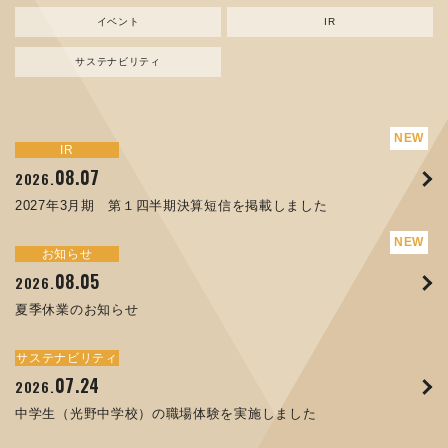
イベント
IR
サステナビリティ
サステナビリティ
トピックス
新規事業
お知らせ
イベント
IR
IR
08.07
08.05
07.17
04.03
08.07
07.24
04.10
2026.
2024.
2026.
2026.
2026.
2026.
2026.
2027年3月期 第１四半期決算短信を掲載しました
資源ごみAI 自動選別機 販売開始のお知らせ
夏季休業のお知らせ
ORANGE NEWS Vol. 014を掲載しました
MEX金沢2026 出展のご案内 ※終了しました
2027年3月期 第１四半期決算短信を掲載しました
中学生（光野中学校）の職場体験を実施しました
サステナビリティ
トピックス
お知らせ
お知らせ
イベント
IR
08.05
11.17
04.17
08.29
07.22
06.12
2026.
2025.
2026.
2025.
2026.
2026.
夏季休業のお知らせ
コラムを更新しました：MECT2025(メカトロテックジャパ
ORANGE NEWS Vol. 013を掲載しました
MECT 2025 出展のご案内 ※終了しました
譲渡制限付株式報酬としての自己株式の処分の割当完了に関
人材戦略を策定しました
ン2025)に出展しました！
するお知らせ[PDF 168kb]
サステナビリティ
サステナビリティ
トピックス
イベント
お知らせ
IR
07.24
10.01
04.16
03.26
2026.
2025.
2025.
2026.
09.02
07.07
2025.
2026.
中学生（光野中学校）の職場体験を実施しました
高松流技Vol.25を掲載しました
MEX金沢2025 出展のご案内 ※終了しました
「健康経営優良法人２０２６（大規模法人部門）」に認定さ
XWT-8 日本デザイン振興会賞受賞！
8月27日 個人投資家向け会社説明会（東京）の開催決定
れました