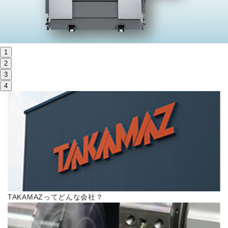
株主・投資家情報
サステナビリティ
1
採用
2
3
4
電子公告
お問い合わせ
高松流技
ご利用に際して
TAKAMAZってどんな会社？
当社のセキュリティへの取り組み
プライバシーポリシー