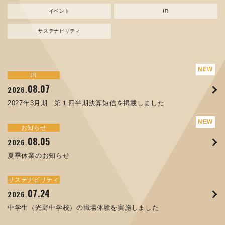
イベント
IR
サステナビリティ
サステナビリティ
トピックス
新規事業
お知らせ
イベント
IR
IR
08.07
08.05
07.17
04.03
08.07
07.24
04.10
2026.
2024.
2026.
2026.
2026.
2026.
2026.
2027年3月期 第１四半期決算短信を掲載しました
資源ごみAI 自動選別機 販売開始のお知らせ
夏季休業のお知らせ
ORANGE NEWS Vol. 014を掲載しました
MEX金沢2026 出展のご案内 ※終了しました
2027年3月期 第１四半期決算短信を掲載しました
中学生（光野中学校）の職場体験を実施しました
サステナビリティ
トピックス
お知らせ
お知らせ
イベント
IR
08.05
11.17
04.17
08.29
07.22
06.12
2026.
2025.
2026.
2025.
2026.
2026.
夏季休業のお知らせ
コラムを更新しました：MECT2025(メカトロテックジャパ
ORANGE NEWS Vol. 013を掲載しました
MECT 2025 出展のご案内 ※終了しました
譲渡制限付株式報酬としての自己株式の処分の割当完了に関
人材戦略を策定しました
ン2025)に出展しました！
するお知らせ[PDF 168kb]
サステナビリティ
サステナビリティ
トピックス
イベント
お知らせ
IR
07.24
10.01
04.16
03.26
2026.
2025.
2025.
2026.
09.02
07.07
2025.
2026.
中学生（光野中学校）の職場体験を実施しました
高松流技Vol.25を掲載しました
MEX金沢2025 出展のご案内 ※終了しました
「健康経営優良法人２０２６（大規模法人部門）」に認定さ
XWT-8 日本デザイン振興会賞受賞！
8月27日 個人投資家向け会社説明会（東京）の開催決定
れました