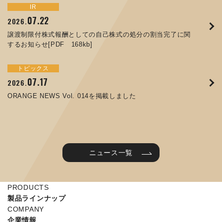
トピックス
イベント
IR
サステナビリティ
お知らせ
IR
07.22
09.10
09.26
2026.
2025.
2024.
05.29
07.01
12.09
2025.
2026.
2025.
譲渡制限付株式報酬としての自己株式の処分の割当完了に関
ORANGE NEWS Vol. 011を掲載しました
JIMTOF2024 出展のご案内 ※終了しました
するお知らせ[PDF 168kb]
コラムを更新しました：MEX金沢2025(第61回機械工業見本
コーポレートガバナンス報告書を更新しました
令和７年度石川県ワークライフバランス企業知事表彰「優良
市金沢)に出展しました！
企業賞」を受賞しました
トピックス
イベント
トピックス
IR
07.31
05.13
2025.
2024.
サステナビリティ
お知らせ
07.17
06.26
2026.
2026.
ORANGE NEWS Vol. 010を掲載しました
MEX金沢2024 学生向け会社説明コーナー予約のご案内 ※
05.15
12.04
2025.
2025.
ORANGE NEWS Vol. 014を掲載しました
終了しました
第65回定時株主総会のご報告を掲載しました
当社公式キャラクターを作りました
2025年度 学生向け工場見学を実施しました
ニュース一覧
PRODUCTS
製品ラインナップ
COMPANY
企業情報