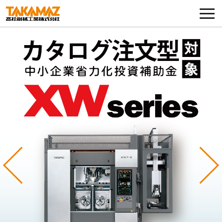
各種お問い合わせ・部品注文
採用に関してはこちらから
企業情報
展示会・イベント
ニュース
コラム
Previous
Ne
製品ラインナップ
サービス／サポート