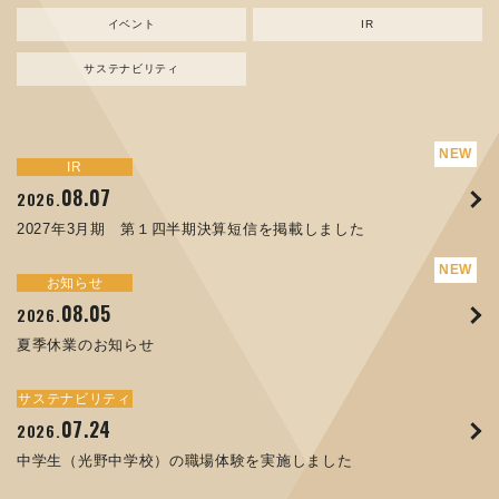
イベント
IR
サステナビリティ
サステナビリティ
トピックス
新規事業
お知らせ
イベント
IR
IR
08.07
08.05
07.17
04.03
08.07
07.24
04.10
2026.
2024.
2026.
2026.
2026.
2026.
2026.
2027年3月期 第１四半期決算短信を掲載しました
資源ごみAI 自動選別機 販売開始のお知らせ
夏季休業のお知らせ
ORANGE NEWS Vol. 014を掲載しました
MEX金沢2026 出展のご案内 ※終了しました
2027年3月期 第１四半期決算短信を掲載しました
中学生（光野中学校）の職場体験を実施しました
サステナビリティ
トピックス
お知らせ
お知らせ
イベント
IR
08.05
11.17
04.17
08.29
07.22
06.12
2026.
2025.
2026.
2025.
2026.
2026.
夏季休業のお知らせ
コラムを更新しました：MECT2025(メカトロテックジャパ
ORANGE NEWS Vol. 013を掲載しました
MECT 2025 出展のご案内 ※終了しました
譲渡制限付株式報酬としての自己株式の処分の割当完了に関
人材戦略を策定しました
ン2025)に出展しました！
するお知らせ[PDF 168kb]
サステナビリティ
サステナビリティ
トピックス
イベント
お知らせ
IR
07.24
10.01
04.16
03.26
2026.
2025.
2025.
2026.
09.02
07.07
2025.
2026.
中学生（光野中学校）の職場体験を実施しました
高松流技Vol.25を掲載しました
MEX金沢2025 出展のご案内 ※終了しました
「健康経営優良法人２０２６（大規模法人部門）」に認定さ
XWT-8 日本デザイン振興会賞受賞！
8月27日 個人投資家向け会社説明会（東京）の開催決定
れました