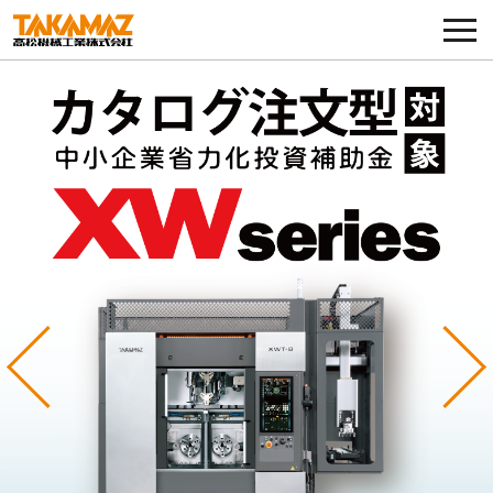
各種お問い合わせ・部品注文
採用に関してはこちらから
企業情報
展示会・イベント
ニュース
コラム
Previous
Ne
製品ラインナップ
サービス／サポート