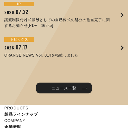
トピックス
イベント
IR
サステナビリティ
お知らせ
IR
07.22
09.10
09.26
2026.
2025.
2024.
05.29
07.01
12.09
2025.
2026.
2025.
譲渡制限付株式報酬としての自己株式の処分の割当完了に関
ORANGE NEWS Vol. 011を掲載しました
JIMTOF2024 出展のご案内 ※終了しました
するお知らせ[PDF 168kb]
コラムを更新しました：MEX金沢2025(第61回機械工業見本
コーポレートガバナンス報告書を更新しました
令和７年度石川県ワークライフバランス企業知事表彰「優良
市金沢)に出展しました！
企業賞」を受賞しました
トピックス
イベント
トピックス
IR
07.31
05.13
2025.
2024.
サステナビリティ
お知らせ
07.17
06.26
2026.
2026.
ORANGE NEWS Vol. 010を掲載しました
MEX金沢2024 学生向け会社説明コーナー予約のご案内 ※
05.15
12.04
2025.
2025.
ORANGE NEWS Vol. 014を掲載しました
終了しました
第65回定時株主総会のご報告を掲載しました
当社公式キャラクターを作りました
2025年度 学生向け工場見学を実施しました
ニュース一覧
PRODUCTS
製品ラインナップ
COMPANY
企業情報