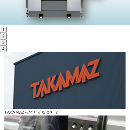
株主・投資家情報
サステナビリティ
1
採用
2
3
4
電子公告
お問い合わせ
高松流技
ご利用に際して
TAKAMAZってどんな会社？
当社のセキュリティへの取り組み
プライバシーポリシー