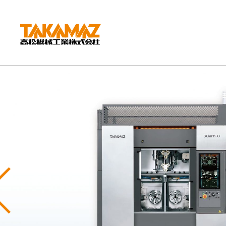
CORPORATE
企業情報
社長挨拶
会社概要
沿革
組織図
環境方針
Previous
拠点紹介
TAKAMAZってどんな会社？
事業内容