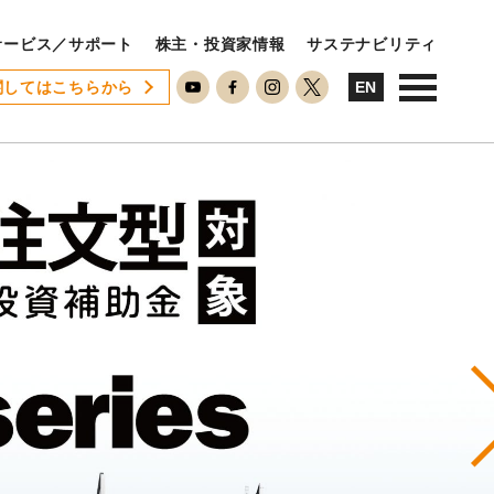
サービス／サポート
株主・投資家情報
サステナビリティ
関してはこちらから
USTAINABILITY
EN
ステナビリティ
サステナビリティに対する考え方
SDGsへの取り組み
ESG活動
ISO26000対照表
N
RECRUIT
用