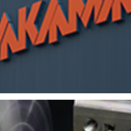
株主・投資家情報
中期経営計画
コーポレートガバナンス
業績データ
株式情報
株式の状況
配当・株主還元
株価情報
株主総会
IRカレンダー
IRライブラリ
決算短信