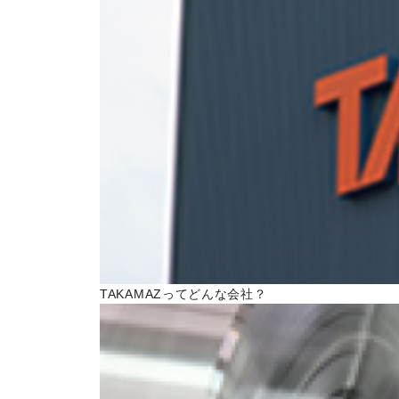
トピックス一覧
イベントニュース一覧
IRニュース一覧
COLUMN
コラム
ALL
製品情報一覧
加工技術一覧
TAKAMAZってどんな会社？
作ってみた一覧
基礎知識一覧
イベント一覧