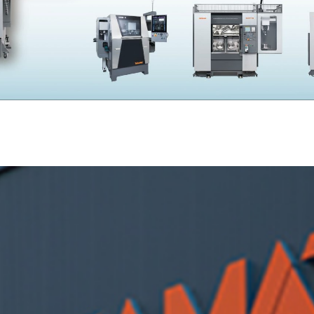
SKIVING MACHINE
XVseries
P
その他製品
カタログダウンロード
電
資源ごみAI自動選別機
SERVICE
サービス／サポート
お
サービス／サポート
IR