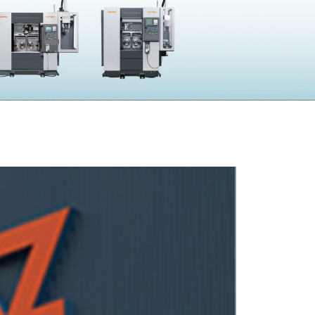
採用
UBLIC NOTICE
子公告
電子公告
CONTACT
問い合わせ
製品の仕様・カタログ請求
機械の故障・トラブル
加工の方法・技術に関して
部品注文・見積依頼