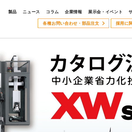
製品
ニュース
コラム
企業情報
展示会・イベント
PRODUCTS
各種お問い合わせ・部品注文
採用に
S
製品ラインナップ
サ
全製品ラインナップ
Xseries
AT-1
GSLseries
GANG TYPE series
XWseries
XDseries
採
XYseries