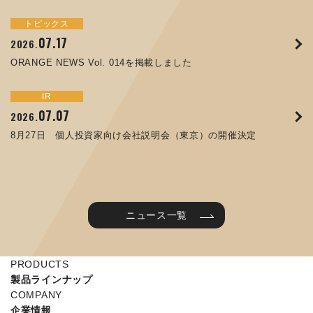
トピックス
イベント
サステナビリティ
トピックス
お知らせ
IR
09.10
09.26
2025.
2024.
07.17
05.29
06.26
12.09
2026.
2025.
2026.
2025.
ORANGE NEWS Vol. 011を掲載しました
JIMTOF2024 出展のご案内 ※終了しました
ORANGE NEWS Vol. 014を掲載しました
コラムを更新しました：MEX金沢2025(第61回機械工業見本
第65回定時株主総会のご報告を掲載しました
令和７年度石川県ワークライフバランス企業知事表彰「優良
市金沢)に出展しました！
企業賞」を受賞しました
トピックス
イベント
IR
IR
07.31
05.13
2025.
2024.
サステナビリティ
お知らせ
07.07
06.25
2026.
2026.
ORANGE NEWS Vol. 010を掲載しました
MEX金沢2024 学生向け会社説明コーナー予約のご案内 ※
05.15
12.04
2025.
2025.
8月27日 個人投資家向け会社説明会（東京）の開催決定
終了しました
譲渡制限付株式報酬としての自己株式の処分に関するお知ら
当社公式キャラクターを作りました
せ[PDF 230kb]
2025年度 学生向け工場見学を実施しました
ニュース一覧
PRODUCTS
製品ラインナップ
COMPANY
企業情報