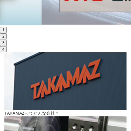
株主・投資家情報
サステナビリティ
1
採用
2
3
4
電子公告
お問い合わせ
高松流技
ご利用に際して
TAKAMAZってどんな会社？
当社のセキュリティへの取り組み
プライバシーポリシー