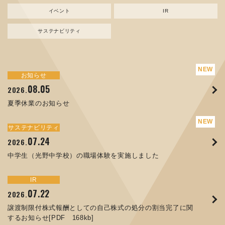
イベント
IR
サステナビリティ
サステナビリティ
トピックス
お知らせ
新規事業
お知らせ
イベント
IR
08.05
08.05
07.17
04.03
07.22
07.24
04.10
2026.
2024.
2026.
2026.
2026.
2026.
2026.
夏季休業のお知らせ
資源ごみAI 自動選別機 販売開始のお知らせ
夏季休業のお知らせ
ORANGE NEWS Vol. 014を掲載しました
MEX金沢2026 出展のご案内 ※終了しました
譲渡制限付株式報酬としての自己株式の処分の割当完了に関
中学生（光野中学校）の職場体験を実施しました
するお知らせ[PDF 168kb]
サステナビリティ
サステナビリティ
トピックス
お知らせ
イベント
IR
07.24
11.17
04.17
08.29
06.12
2026.
2025.
2026.
2025.
2026.
07.07
2026.
中学生（光野中学校）の職場体験を実施しました
コラムを更新しました：MECT2025(メカトロテックジャパ
ORANGE NEWS Vol. 013を掲載しました
MECT 2025 出展のご案内 ※終了しました
人材戦略を策定しました
ン2025)に出展しました！
8月27日 個人投資家向け会社説明会（東京）の開催決定
サステナビリティ
トピックス
イベント
IR
お知らせ
IR
07.22
10.01
04.16
03.26
2026.
2025.
2025.
2026.
09.02
07.01
2025.
2026.
譲渡制限付株式報酬としての自己株式の処分の割当完了に関
高松流技Vol.25を掲載しました
MEX金沢2025 出展のご案内 ※終了しました
「健康経営優良法人２０２６（大規模法人部門）」に認定さ
するお知らせ[PDF 168kb]
XWT-8 日本デザイン振興会賞受賞！
コーポレートガバナンス報告書を更新しました
れました