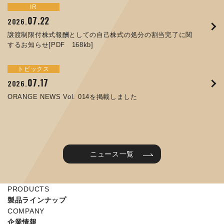
トピックス
イベント
IR
サステナビリティ
お知らせ
IR
07.22
09.10
09.26
2026.
2025.
2024.
05.29
07.01
12.09
2025.
2026.
2025.
譲渡制限付株式報酬としての自己株式の処分の割当完了に関
ORANGE NEWS Vol. 011を掲載しました
JIMTOF2024 出展のご案内 ※終了しました
するお知らせ[PDF 168kb]
コラムを更新しました：MEX金沢2025(第61回機械工業見本
コーポレートガバナンス報告書を更新しました
令和７年度石川県ワークライフバランス企業知事表彰「優良
市金沢)に出展しました！
企業賞」を受賞しました
トピックス
イベント
トピックス
IR
07.31
05.13
2025.
2024.
サステナビリティ
お知らせ
07.17
06.26
2026.
2026.
ORANGE NEWS Vol. 010を掲載しました
MEX金沢2024 学生向け会社説明コーナー予約のご案内 ※
05.15
12.04
2025.
2025.
ORANGE NEWS Vol. 014を掲載しました
終了しました
第65回定時株主総会のご報告を掲載しました
当社公式キャラクターを作りました
2025年度 学生向け工場見学を実施しました
ニュース一覧
PRODUCTS
製品ラインナップ
COMPANY
企業情報