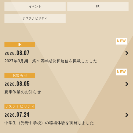
イベント
IR
サステナビリティ
サステナビリティ
トピックス
新規事業
お知らせ
イベント
IR
IR
08.07
08.05
07.17
04.03
08.07
07.24
04.10
2026.
2024.
2026.
2026.
2026.
2026.
2026.
2027年3月期 第１四半期決算短信を掲載しました
資源ごみAI 自動選別機 販売開始のお知らせ
夏季休業のお知らせ
ORANGE NEWS Vol. 014を掲載しました
MEX金沢2026 出展のご案内 ※終了しました
2027年3月期 第１四半期決算短信を掲載しました
中学生（光野中学校）の職場体験を実施しました
サステナビリティ
トピックス
お知らせ
お知らせ
イベント
IR
08.05
11.17
04.17
08.29
07.22
06.12
2026.
2025.
2026.
2025.
2026.
2026.
夏季休業のお知らせ
コラムを更新しました：MECT2025(メカトロテックジャパ
ORANGE NEWS Vol. 013を掲載しました
MECT 2025 出展のご案内 ※終了しました
譲渡制限付株式報酬としての自己株式の処分の割当完了に関
人材戦略を策定しました
ン2025)に出展しました！
するお知らせ[PDF 168kb]
サステナビリティ
サステナビリティ
トピックス
イベント
お知らせ
IR
07.24
10.01
04.16
03.26
2026.
2025.
2025.
2026.
09.02
07.07
2025.
2026.
中学生（光野中学校）の職場体験を実施しました
高松流技Vol.25を掲載しました
MEX金沢2025 出展のご案内 ※終了しました
「健康経営優良法人２０２６（大規模法人部門）」に認定さ
XWT-8 日本デザイン振興会賞受賞！
8月27日 個人投資家向け会社説明会（東京）の開催決定
れました