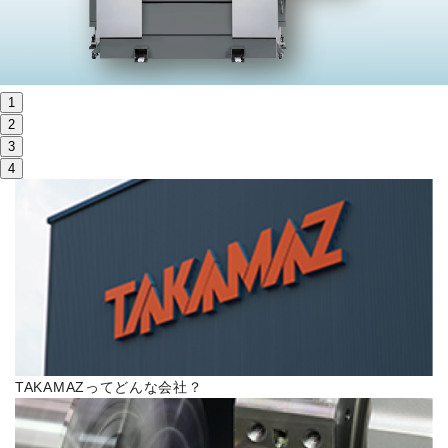
株主・投資家情報
サステナビリティ
1
採用
2
3
4
電子公告
お問い合わせ
高松流技
ご利用に際して
TAKAMAZってどんな会社？
当社のセキュリティへの取り組み
プライバシーポリシー