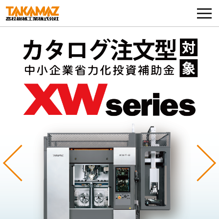
各種お問い合わせ・部品注文
採用に関してはこちらから
企業情報
展示会・イベント
ニュース
コラム
Previous
Ne
製品ラインナップ
サービス／サポート