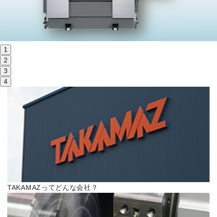
株主・投資家情報
サステナビリティ
1
採用
2
3
4
電子公告
お問い合わせ
高松流技
ご利用に際して
TAKAMAZってどんな会社？
当社のセキュリティへの取り組み
プライバシーポリシー