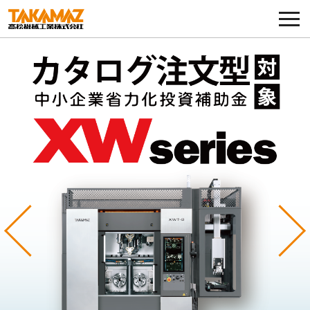
各種お問い合わせ・部品注文
採用に関してはこちらから
企業情報
展示会・イベント
ニュース
コラム
Previous
Ne
製品ラインナップ
サービス／サポート