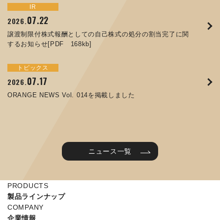
トピックス
イベント
IR
サステナビリティ
お知らせ
IR
07.22
09.10
09.26
2026.
2025.
2024.
05.29
07.01
12.09
2025.
2026.
2025.
譲渡制限付株式報酬としての自己株式の処分の割当完了に関
ORANGE NEWS Vol. 011を掲載しました
JIMTOF2024 出展のご案内 ※終了しました
するお知らせ[PDF 168kb]
コラムを更新しました：MEX金沢2025(第61回機械工業見本
コーポレートガバナンス報告書を更新しました
令和７年度石川県ワークライフバランス企業知事表彰「優良
市金沢)に出展しました！
企業賞」を受賞しました
トピックス
イベント
トピックス
IR
07.31
05.13
2025.
2024.
サステナビリティ
お知らせ
07.17
06.26
2026.
2026.
ORANGE NEWS Vol. 010を掲載しました
MEX金沢2024 学生向け会社説明コーナー予約のご案内 ※
05.15
12.04
2025.
2025.
ORANGE NEWS Vol. 014を掲載しました
終了しました
第65回定時株主総会のご報告を掲載しました
当社公式キャラクターを作りました
2025年度 学生向け工場見学を実施しました
ニュース一覧
PRODUCTS
製品ラインナップ
COMPANY
企業情報