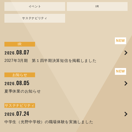
イベント
IR
サステナビリティ
サステナビリティ
トピックス
新規事業
お知らせ
イベント
IR
IR
08.07
08.05
07.17
04.03
08.07
07.24
04.10
2026.
2024.
2026.
2026.
2026.
2026.
2026.
2027年3月期 第１四半期決算短信を掲載しました
資源ごみAI 自動選別機 販売開始のお知らせ
夏季休業のお知らせ
ORANGE NEWS Vol. 014を掲載しました
MEX金沢2026 出展のご案内 ※終了しました
2027年3月期 第１四半期決算短信を掲載しました
中学生（光野中学校）の職場体験を実施しました
サステナビリティ
トピックス
お知らせ
お知らせ
イベント
IR
08.05
11.17
04.17
08.29
07.22
06.12
2026.
2025.
2026.
2025.
2026.
2026.
夏季休業のお知らせ
コラムを更新しました：MECT2025(メカトロテックジャパ
ORANGE NEWS Vol. 013を掲載しました
MECT 2025 出展のご案内 ※終了しました
譲渡制限付株式報酬としての自己株式の処分の割当完了に関
人材戦略を策定しました
ン2025)に出展しました！
するお知らせ[PDF 168kb]
サステナビリティ
サステナビリティ
トピックス
イベント
お知らせ
IR
07.24
10.01
04.16
03.26
2026.
2025.
2025.
2026.
09.02
07.07
2025.
2026.
中学生（光野中学校）の職場体験を実施しました
高松流技Vol.25を掲載しました
MEX金沢2025 出展のご案内 ※終了しました
「健康経営優良法人２０２６（大規模法人部門）」に認定さ
XWT-8 日本デザイン振興会賞受賞！
8月27日 個人投資家向け会社説明会（東京）の開催決定
れました