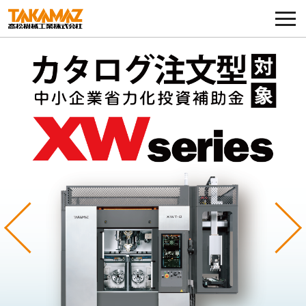
各種お問い合わせ・部品注文
採用に関してはこちらから
企業情報
展示会・イベント
ニュース
コラム
Previous
Ne
製品ラインナップ
サービス／サポート