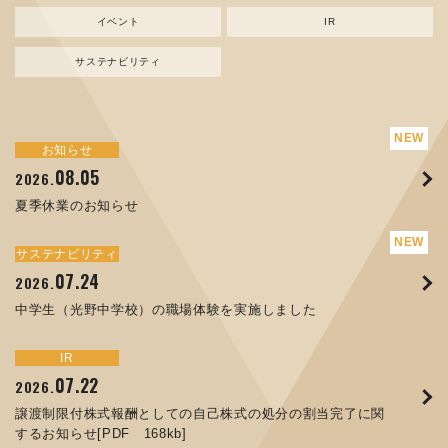
イベント
IR
サステナビリティ
サステナビリティ
トピックス
お知らせ
新規事業
お知らせ
イベント
IR
08.05
08.05
07.17
04.03
07.22
07.24
04.10
2026.
2024.
2026.
2026.
2026.
2026.
2026.
夏季休業のお知らせ
資源ごみAI 自動選別機 販売開始のお知らせ
夏季休業のお知らせ
ORANGE NEWS Vol. 014を掲載しました
MEX金沢2026 出展のご案内 ※終了しました
譲渡制限付株式報酬としての自己株式の処分の割当完了に関
中学生（光野中学校）の職場体験を実施しました
するお知らせ[PDF 168kb]
サステナビリティ
サステナビリティ
トピックス
お知らせ
イベント
IR
07.24
11.17
04.17
08.29
06.12
2026.
2025.
2026.
2025.
2026.
07.07
2026.
中学生（光野中学校）の職場体験を実施しました
コラムを更新しました：MECT2025(メカトロテックジャパ
ORANGE NEWS Vol. 013を掲載しました
MECT 2025 出展のご案内 ※終了しました
人材戦略を策定しました
ン2025)に出展しました！
8月27日 個人投資家向け会社説明会（東京）の開催決定
サステナビリティ
トピックス
イベント
IR
お知らせ
IR
07.22
10.01
04.16
03.26
2026.
2025.
2025.
2026.
09.02
07.01
2025.
2026.
譲渡制限付株式報酬としての自己株式の処分の割当完了に関
高松流技Vol.25を掲載しました
MEX金沢2025 出展のご案内 ※終了しました
「健康経営優良法人２０２６（大規模法人部門）」に認定さ
するお知らせ[PDF 168kb]
XWT-8 日本デザイン振興会賞受賞！
コーポレートガバナンス報告書を更新しました
れました