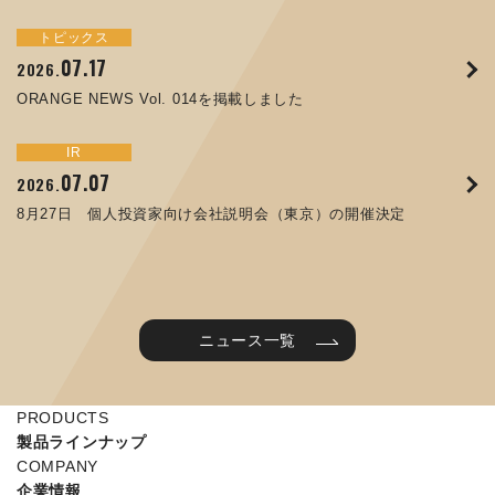
トピックス
イベント
サステナビリティ
トピックス
お知らせ
IR
09.10
09.26
2025.
2024.
07.17
05.29
06.26
12.09
2026.
2025.
2026.
2025.
ORANGE NEWS Vol. 011を掲載しました
JIMTOF2024 出展のご案内 ※終了しました
ORANGE NEWS Vol. 014を掲載しました
コラムを更新しました：MEX金沢2025(第61回機械工業見本
第65回定時株主総会のご報告を掲載しました
令和７年度石川県ワークライフバランス企業知事表彰「優良
市金沢)に出展しました！
企業賞」を受賞しました
トピックス
イベント
IR
IR
07.31
05.13
2025.
2024.
サステナビリティ
お知らせ
07.07
06.25
2026.
2026.
ORANGE NEWS Vol. 010を掲載しました
MEX金沢2024 学生向け会社説明コーナー予約のご案内 ※
05.15
12.04
2025.
2025.
8月27日 個人投資家向け会社説明会（東京）の開催決定
終了しました
譲渡制限付株式報酬としての自己株式の処分に関するお知ら
当社公式キャラクターを作りました
せ[PDF 230kb]
2025年度 学生向け工場見学を実施しました
ニュース一覧
PRODUCTS
製品ラインナップ
COMPANY
企業情報