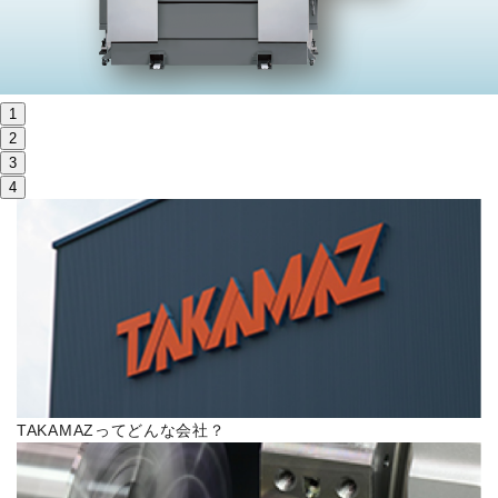
株主・投資家情報
サステナビリティ
1
採用
2
3
4
電子公告
お問い合わせ
高松流技
ご利用に際して
TAKAMAZってどんな会社？
当社のセキュリティへの取り組み
プライバシーポリシー